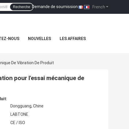
Demande de soumission
|
French
Recherche
TEZ-NOUS
NOUVELLES
LES AFFAIRES
nique De Vibration De Produit
ation pour l'essai mécanique de
uit:
Dongguang, Chine
LABTONE
CE / ISO