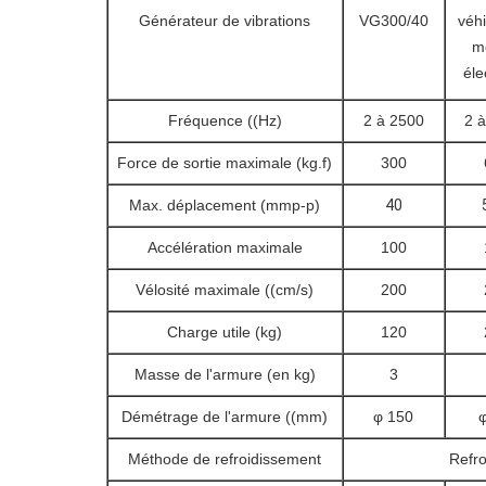
Générateur de vibrations
VG300/40
véhi
m
éle
Fréquence ((Hz)
2 à 2500
2 à
Force de sortie maximale (kg.f)
300
Max. déplacement (mmp-p)
40
Accélération maximale
100
Vélosité maximale ((cm/s)
200
Charge utile (kg)
120
Masse de l'armure (en kg)
3
Démétrage de l'armure ((mm)
φ 150
Méthode de refroidissement
Refro