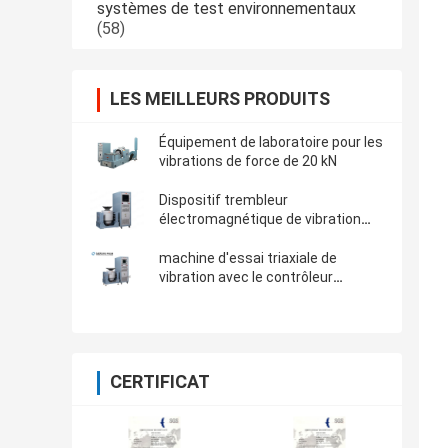
systèmes de test environnementaux
(58)
LES MEILLEURS PRODUITS
Équipement de laboratoire pour les
vibrations de force de 20 kN
Dispositif trembleur
électromagnétique de vibration
pour l'essai mécanique de
vibration de produit
machine d'essai triaxiale de
vibration avec le contrôleur
principal d'extenseur et de
vibration
CERTIFICAT