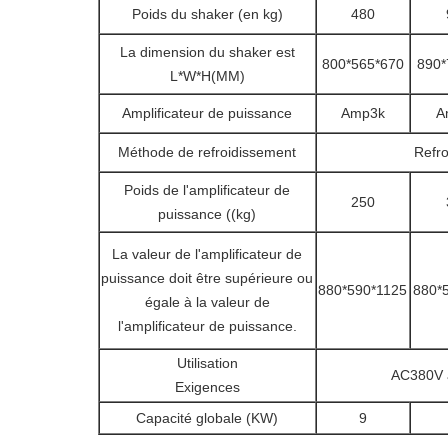
Poids du shaker (en kg)
480
La dimension du shaker est
800*565*670
890*
L*W*H(MM)
Amplificateur de puissance
Amp3k
A
Méthode de refroidissement
Refro
Poids de l'amplificateur de
250
puissance ((kg)
La valeur de l'amplificateur de
puissance doit être supérieure ou
880*590*1125
880*
égale à la valeur de
l'amplificateur de puissance.
Utilisation
AC380V à
Exigences
Capacité globale (KW)
9