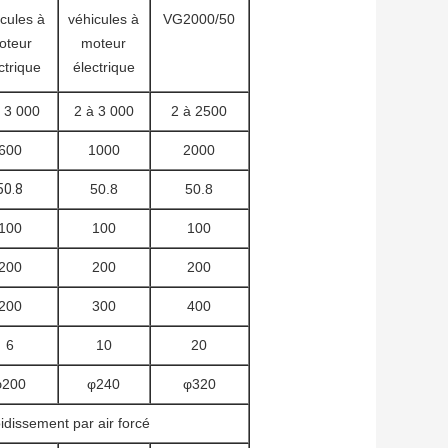
cules à
véhicules à
VG2000/50
oteur
moteur
ctrique
électrique
 3 000
2 à 3 000
2 à 2500
600
1000
2000
50.8
50.8
50.8
100
100
100
200
200
200
200
300
400
6
10
20
φ200
φ240
φ320
idissement par air forcé