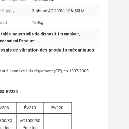
 Supply:
3-phase AC 380V±10% 50Hz
oad:
120kg
,
table industrielle de dispositif trembleur
,
echanical Product
ssais de vibration des produits mécaniques
ment à l'annexe I du règlement (CE) no 1907/2005.
203-EV220
V206
ÉV210
ÉV220
600/50
VG1000/50
ur les
Pour les