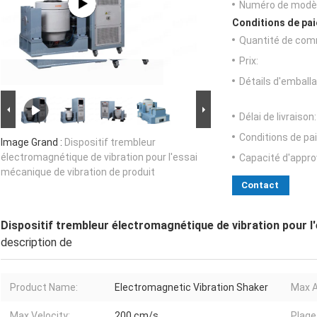
Numéro de modèl
Conditions de pai
Quantité de com
Prix:
Détails d'emballa
Délai de livraison:
Conditions de pa
Image Grand :
Dispositif trembleur
électromagnétique de vibration pour l'essai
Capacité d'appr
mécanique de vibration de produit
Contact
Dispositif trembleur électromagnétique de vibration pour l
description de
Product Name:
Electromagnetic Vibration Shaker
Max A
Max Velocity:
200 cm/s
Plage