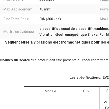
Max Displacement:
40 mm
Power
Sine Force Peak:
3kN (300 kg.f)
Max L
dispositif de essai de dispositif trembleur
Mettre en évidence:
Vibration électromagnétique Shaker For M
Séquenceuse à vibrations électromagnétiques pour les e
Normes du secteur:
Le produit doit être présenté à l'essai conformé
Les spécifications: EV
Modèle
ÉV203
É
VG
Po