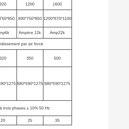
920
1200
1600
750*850
890*750*850
1200*870*1100
mp6k
Ampère 12k
Amp22k
idissement par air forcé
320
350
500
590*1275
880*590*1275
880*590*1275
 trois phases ± 10% 50 Hz
20
25
35