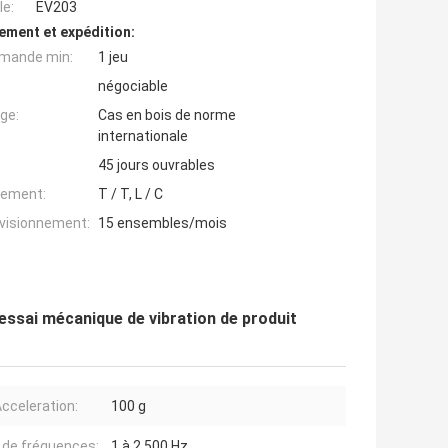
e:
EV203
ement et expédition:
mande min:
1 jeu
négociable
ge:
Cas en bois de norme
internationale
45 jours ouvrables
iement:
T / T, L / C
ovisionnement:
15 ensembles/mois
'essai mécanique de vibration de produit
cceleration:
100 g
 de fréquences:
1 à 2 500 Hz