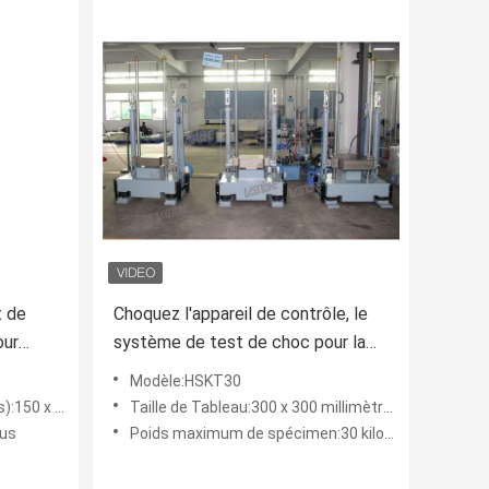
t de
Choquez l'appareil de contrôle, le
our
système de test de choc pour la
CEI
batterie et l'électronique avec la
Modèle:HSKT30
charge utile 30kg
150 x 150
Taille de Tableau:300 x 300 millimètres
nus
Poids maximum de spécimen:30 kilogrammes