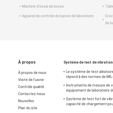
Machine d'essai de bosse
Tabl
Appareil de contrôle de baisse de laboratoire
Croc
de b
À propos
Système de test de vibration
Le système de test aléatoire
À propos de nous
répond à des normes de MIL
Visite de l'usine
de MIL-Std-810G
Instruments de mesure de vi
Contrôle qualité
équipement de laboratoire de
Contactez-nous
essai de vibration de sinus
Système de test fort de vibr
Nouvelles
capacité de chargement pour
Plan du site
vibration de télévisions