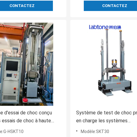
CONTACTEZ
CONTACTEZ
e d'essai de choc conçu
Système de test de choc p
s essais de choc à haute
en charge les systèmes
ation avec positionnement
d'exploitation Windows 7 et
e:G-HSKT10
Modèle:SKT30
que du porte-avions et
avec interface USB 2.0 pour 