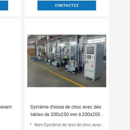
CONTACTEZ
renant
Système d'essai de choc avec des
tables de 200x250 mm à 200x200
 10
cm, adapté à l'essai de différents
Nom:Système de test de choc avec table 200 x 250 mm Conforme aux normes IEC60068-2-27 et MIL-STD-810
la
échantillons de poids allant jusqu'à