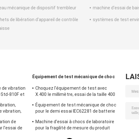
eau mécanique de dispositif trembleur
machine d'essai de ba
hets de libération d'appareil de contrôle
systèmes de test env
aisse
LAI
Équipement de test mécanique de choc
 de vibration
Choquez l'équipement de test avec
-Std-810F et
X.400 le millimètre, essai de la taille 400
de Tableau pour 50g 11ms, 150g 6ms
bration,
Équipement de test mécanique de choc
 vibration,
pour le demi essai IEC62281 de batterie
de choc d'onde sinusoïdale
ation de
Machine d'essai à chocs de laboratoire
 l'essai de
pour la fragilité de mesure du produit
avec le système de protection