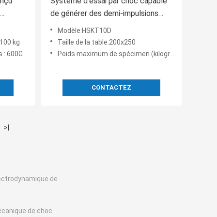
onçu
Système d'essai par choc capable
de générer des demi-impulsions
r la
sinusoïdes de 20 à 10000 m/s au
Modèle:HSKT10D
rmances
carré pour l'essai des échantillons
100 kg
Taille de la table:200x250
d'essai
s : 600G
Poids maximum de spécimen (kilogrammes):10
CONTACTEZ
>|
lectrodynamique de
écanique de choc