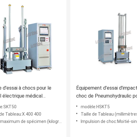
 d'essai à chocs pour le
Équipement d'essai d'impac
l électrique médical
choc de Pneumohydraulic p
01-1-11-2015
industriel avec la norme du 
e:SKT50
modèle:HSKT5
 de Tableau:X.400 400
Taille de Tableau (millimètres):
aximum de spécimen (kilogrammes):50
Impulsion de choc:Moitié-si