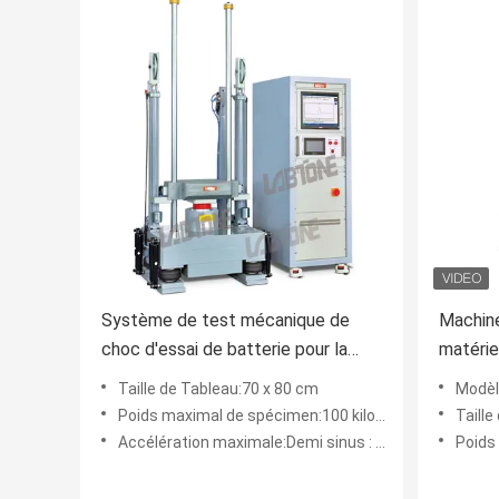
Système de test mécanique de
Machine
choc d'essai de batterie pour la
matérie
demi onde sinusoïdale 150g, 6ms,
IEC606
Taille de Tableau:70 x 80 cm
Modèl
50g, 11ms
Poids maximal de spécimen:100 kilogrammes
Taille
Accélération maximale:Demi sinus : 600G
Poids m