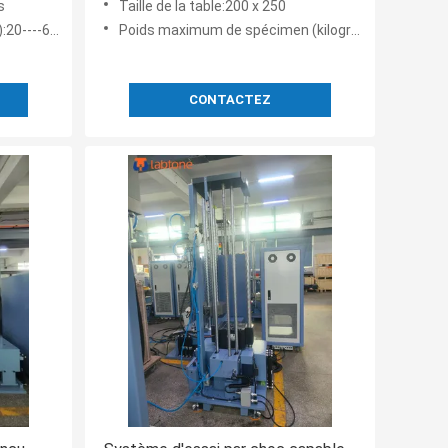
s
Taille de la table:200 x 250
t la
1000 kg
20----600
Poids maximum de spécimen (kilogrammes):10
CONTACTEZ