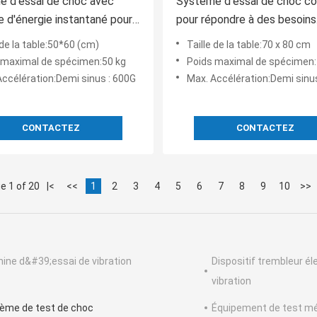
 d'essai de choc avec
Système d'essai de choc c
 d'énergie instantané pour
pour répondre à des besoins
la durabilité du produit et sa
spécifiques d'essai basés su
 de la table:50*60 (cm)
Taille de la table:70 x 80 cm
nce aux contraintes
taille, le poids et les perfo
 maximal de spécimen:50 kg
Poids maximal de spécimen:
ures
de choc requises de l'objet 
Accélération:Demi sinus : 600G
Max. Accélération:Demi sinu
CONTACTEZ
CONTACTEZ
e 1 of 20
|<
<<
1
2
3
4
5
6
7
8
9
10
>>
ine d&#39;essai de vibration
Dispositif trembleur é
vibration
ème de test de choc
Équipement de test m