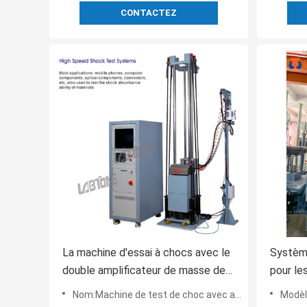
CONTACTEZ
La machine d'essai à chocs avec le
Systèm
double amplificateur de masse de
pour le
choc exécutent le demi sinus
accélér
Nom:Machine de test de choc avec amplificateur de choc à double masse Perform Half sine 10000G 0.2ms
Modèl
10000G 0.2ms
électri