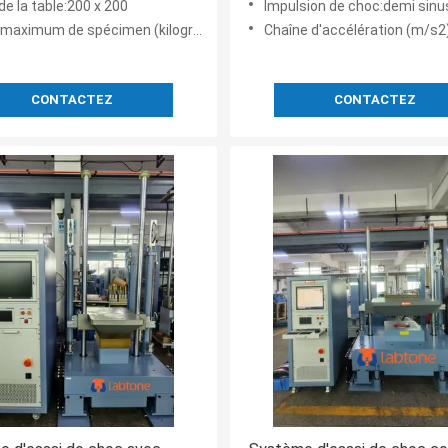
 de la table:200 x 200
Impulsion de choc:demi sinu
ristiques de table en
communication de données e
aximum de spécimen (kilogrammes):10
Chaîne d'accélération (m/s2):
um forgé
gestion des tests
CONTACTEZ
CONTACTEZ