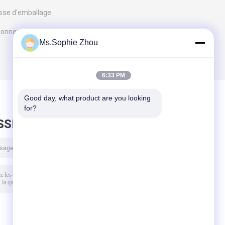
isse d'emballage
ironnementaux
Ms.Sophie Zhou
6:33 PM
Good day, what product are you looking 
for?
SSEZ UN MESSAGE