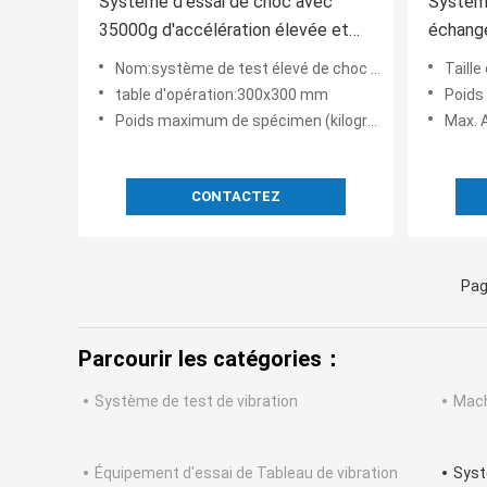
Système d'essai de choc avec
Système
35000g d'accélération élevée et
échange
30x30cm Tableau pour les tests
évaluer 
Nom:système de test élevé de choc de l'accélération 35000g avec la table de 30x 30cm
Taille
d'impact et les performances de
résista
table d'opération:300x300 mm
Poids
microdispositifs précis
extérie
Poids maximum de spécimen (kilogrammes):30 kg
Max. 
CONTACTEZ
Pag
Parcourir les catégories：
Système de test de vibration
Mach
Équipement d'essai de Tableau de vibration
Syst