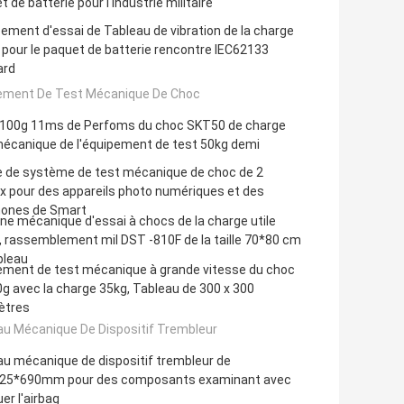
t de batterie pour l'industrie militaire
pement d'essai de Tableau de vibration de la charge
pour le paquet de batterie rencontre IEC62133
ard
ement De Test Mécanique De Choc
 100g 11ms de Perfoms du choc SKT50 de charge
mécanique de l'équipement de test 50kg demi
 de système de test mécanique de choc de 2
x pour des appareils photo numériques et des
hones de Smart
e mécanique d'essai à chocs de la charge utile
 rassemblement mil DST -810F de la taille 70*80 cm
bleau
ement de test mécanique à grande vitesse du choc
g avec la charge 35kg, Tableau de 300 x 300
ètres
au Mécanique De Dispositif Trembleur
u mécanique de dispositif trembleur de
25*690mm pour des composants examinant avec
er l'airbag