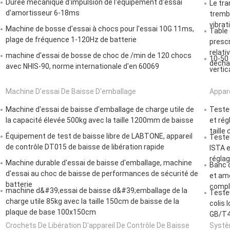
Durée mécanique d'impulsion de l'équipement d'essai
Le tra
d'amortisseur 6-18ms
trembl
vibrat
Machine de bosse d'essai à chocs pour l'essai 10G 11ms,
Table
plage de fréquence 1-120Hz de batterie
presc
relati
machine d'essai de bosse de choc de /min de 120 chocs
10-50
décha
avec NHIS-90, norme internationale d'en 60069
vertic
Machine D'essai De Baisse D'emballage
Appare
Machine d'essai de baisse d'emballage de charge utile de
Testeu
la capacité élevée 500kg avec la taille 1200mm de baisse
et rég
taille
Équipement de test de baisse libre de LABTONE, appareil
Teste
de contrôle DT015 de baisse de libération rapide
ISTA e
réglag
Machine durable d'essai de baisse d'emballage, machine
Banc d
d'essai au choc de baisse de performances de sécurité de
et am
batterie
compl
machine d&#39;essai de baisse d&#39;emballage de la
Testeu
charge utile 85kg avec la taille 150cm de baisse de la
colis 
plaque de base 100x150cm
GB/T4
Crochets De Libération D'appareil De Contrôle De Baisse
Systè