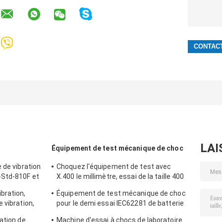
LAI
Équipement de test mécanique de choc
 de vibration
Choquez l'équipement de test avec
-Std-810F et
X.400 le millimètre, essai de la taille 400
de Tableau pour 50g 11ms, 150g 6ms
bration,
Équipement de test mécanique de choc
 vibration,
pour le demi essai IEC62281 de batterie
de choc d'onde sinusoïdale
ation de
Machine d'essai à chocs de laboratoire