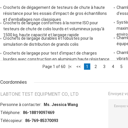
Crochets de dégagement de testeurs de chute à haute
Chamb
résistance pour les essais d'impact de gros échantillons
d'ess
et d'emballages non classiques
Systè
Crochets de largage conformes à la norme ISO pour
maxim
testeurs de chute de colis lourds et volumineux jusqu'à
envir
1500 kg, haute capacité et largage rapide
Chamb
Crochets de largage durables et robustes pour la
équipe
simulation de distribution de grands colis
Chamb
Crochets de largage pour test d'impact de charges
vibrat
lourdes avec construction en aluminium haute résistance
et conception à verrouillage positif
Page 1 of 60
|<
<<
1
2
3
4
5
Coordonnées
LABTONE TEST EQUIPMENT CO., LTD
Envoyez v
Personne à contacter:
Ms. Jessica Wang
Téléphone:
86-18819097469
Télécopieur:
86-769-85370093