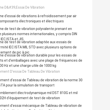
ne D&#39;essai De Vibration
e d'essai de vibrations à refroidissement par air
composants électroniques et électriques
e de test de vibration polyvalente prenant en
 plusieurs normes internationales, y compris DIN
IEC ISTA et JIS
e de test de vibration adaptée aux essais de
mité IEC ISTA MIL STD avec plusieurs options de
ement de pic à pic
e d'essai de vibration durable pour les essais de
ts et d'emballages avec une plage de fréquences de
00 Hz et une charge utile de 1000 kg
ement D'essai De Tableau De Vibration
ment d'essai de Tableau de vibration de la norme 30
STA pour la simulation de transport
mblement électrodynamique mil DST 810G et mil
02H d'équipement de test de vibration
ement d'essai mécanique de Tableau de vibration de