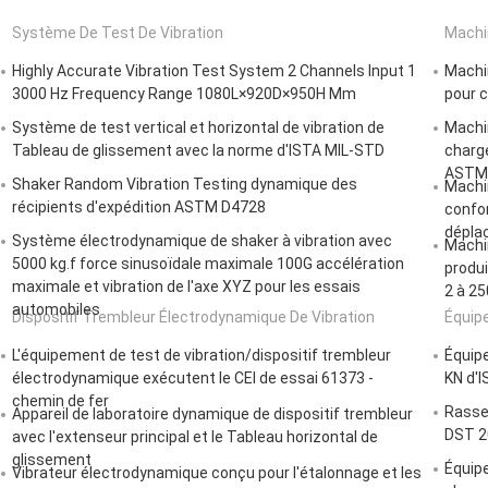
Système De Test De Vibration
Machi
Highly Accurate Vibration Test System 2 Channels Input 1
Machin
3000 Hz Frequency Range 1080L×920D×950H Mm
pour 
Système de test vertical et horizontal de vibration de
Machin
Tableau de glissement avec la norme d'ISTA MIL-STD
charge
ASTM 
Shaker Random Vibration Testing dynamique des
Machin
récipients d'expédition ASTM D4728
confor
déplac
Système électrodynamique de shaker à vibration avec
Machin
5000 kg.f force sinusoïdale maximale 100G accélération
produi
maximale et vibration de l'axe XYZ pour les essais
2 à 25
automobiles
Dispositif Trembleur Électrodynamique De Vibration
Équip
L'équipement de test de vibration/dispositif trembleur
Équipe
électrodynamique exécutent le CEI de essai 61373 -
KN d'I
chemin de fer
Rasse
Appareil de laboratoire dynamique de dispositif trembleur
DST 2
avec l'extenseur principal et le Tableau horizontal de
glissement
Équip
Vibrateur électrodynamique conçu pour l'étalonnage et les