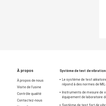
À propos
Système de test de vibration
Le système de test aléatoire
À propos de nous
répond à des normes de MIL
Visite de l'usine
de MIL-Std-810G
Instruments de mesure de vi
Contrôle qualité
équipement de laboratoire de
Contactez-nous
essai de vibration de sinus
Système de test fort de vibr