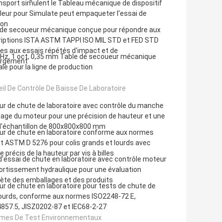
nsport simulent le Tableau mécanique de dispositif
eur pour Simulate peut empaqueter l'essai de
ion
 de secoueur mécanique conçue pour répondre aux
riptions ISTA ASTM TAPPI ISO MIL STD et FED STD
ves aux essais répétés d'impact et de
 Hz, 1 oct, 0,35 mm Table de secoueur mécanique
rgement
ale pour la ligne de production
il De Contrôle De Baisse De Laboratoire
r de chute de laboratoire avec contrôle du manche
lage du moteur pour une précision de hauteur et une
 d'échantillon de 800x800x800 mm
ur de chute en laboratoire conforme aux normes
t ASTM D 5276 pour colis grands et lourds avec
e précis de la hauteur par vis à billes
'essai de chute en laboratoire avec contrôle moteur
ortissement hydraulique pour une évaluation
ète des emballages et des produits
r de chute en laboratoire pour tests de chute de
lourds, conforme aux normes ISO2248-72 E,
857.5, JISZ0202-87 et IEC68-2-27
mes De Test Environnementaux