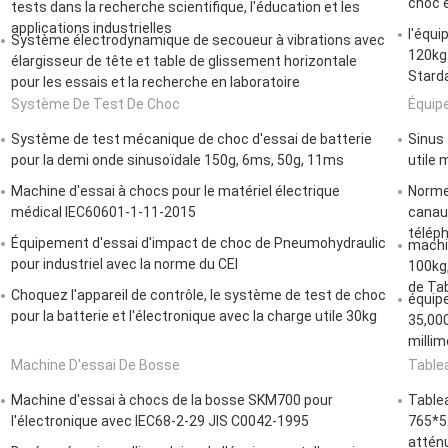
choc e
tests dans la recherche scientifique, l'éducation et les
applications industrielles
l'équi
Système électrodynamique de secoueur à vibrations avec
120kg 
élargisseur de tête et table de glissement horizontale
Stard
pour les essais et la recherche en laboratoire
Système De Test De Choc
Équip
Système de test mécanique de choc d'essai de batterie
Sinus
pour la demi onde sinusoïdale 150g, 6ms, 50g, 11ms
utile 
Machine d'essai à chocs pour le matériel électrique
Norme
médical IEC60601-1-11-2015
canau
télép
Équipement d'essai d'impact de choc de Pneumohydraulic
machin
pour industriel avec la norme du CEI
100kg,
de Ta
Choquez l'appareil de contrôle, le système de test de choc
équip
pour la batterie et l'électronique avec la charge utile 30kg
35,000
millim
Machine D'essai De Bosse
Table
Machine d'essai à chocs de la bosse SKM700 pour
Tablea
l'électronique avec IEC68-2-29 JIS C0042-1995
765*5
atténu