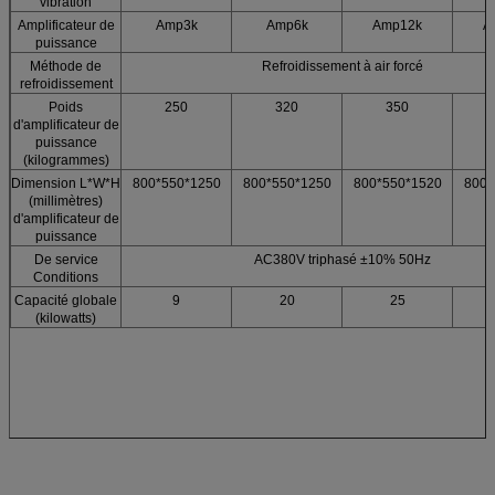
vibration
Amplificateur de
Amp3k
Amp6k
Amp12k
A
puissance
Méthode de
Refroidissement à air forcé
refroidissement
Poids
250
320
350
d'amplificateur de
puissance
(kilogrammes)
Dimension L*W*H
800*550*1250
800*550*1250
800*550*1520
800*
(millimètres)
d'amplificateur de
puissance
De service
AC380V triphasé ±10% 50Hz
Conditions
Capacité globale
9
20
25
(kilowatts)