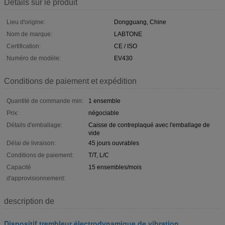
Détails sur le produit
Lieu d'origine:
Dongguang, Chine
Nom de marque:
LABTONE
Certification:
CE / ISO
Numéro de modèle:
EV430
Conditions de paiement et expédition
Quantité de commande min:
1 ensemble
Prix:
négociable
Détails d'emballage:
Caisse de contreplaqué avec l'emballage de
vide
Délai de livraison:
45 jours ouvrables
Conditions de paiement:
T/T, L/C
Capacité
15 ensembles/mois
d'approvisionnement:
description de
Dispositif trembleur électrodynamique de vibration