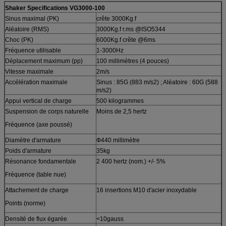
Shaker Specifications VG3000-100
Sinus maximal (PK)
crête 3000Kg.f
Aléatoire (RMS)
3000Kg.f r.ms @ISO5344
Choc (PK)
6000Kg.f crête @6ms
Fréquence utilisable
1-3000Hz
Déplacement maximum (pp)
100 millimètres (4 pouces)
Vitesse maximale
2m/s
Accélération maximale
Sinus : 85G (883 m/s2) ; Aléatoire : 60G (588
m/s2)
Appui vertical de charge
500 kilogrammes
Suspension de corps naturelle
Moins de 2,5 hertz
Fréquence (axe poussé)
Diamètre d'armature
Ф440 millimètre
Poids d'armature
35kg
Résonance fondamentale
2 400 hertz (nom.) +/- 5%
Fréquence (table nue)
Attachement de charge
16 insertions M10 d'acier inoxydable
Points (norme)
Densité de flux égarée
<10gauss