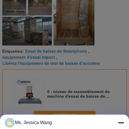
Essai de baisse de Smartphone
Étiquettes:
,
équipement d'essai impact
,
Libérez l'équipement de test de baisse d'automne
0 - niveau de rassemblement de
machine d'essai de baisse de
taille de goutte de 120cm grand
d'IEC68-2-27
Continuer
Ms. Jessica Wang