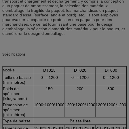
transport et chargement et déchargement, y compris la conception
d'un paquet de amortissement, la sélection des matériaux
d'emballage, la fragilité du paquet, les marchandises en paquet
standard d'essai (surface, angle et bord), etc. Ils sont employés
pour évaluer la capacité de protection des paquets pour des
marchandises, de ce fait fournissant une base pour le design
d'emballage, la sélection d'amortir des matériaux pour le paquet, et
d'améliorer le design d'emballage.
Spécifications
DT015
DT020
DT030
Modèle
Taille de baisse
0----1200
0----1200
0---1200
(millimètres)
Poids de
150
200
300
spécimen
(kilogramme)
Dimension de
1000*1000*1000
1200*1200*1200
1200*1200*1200
spécimen
(millimètres)
Type de baisse
Baisse libre
Dimension de
1900*1700*2800
2100*1700*2800
2100*1700*2800