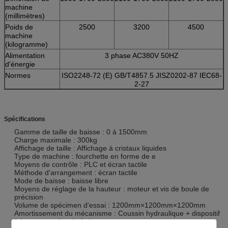
machine
(millimètres)
Poids de
2500
3200
4500
machine
(kilogramme)
Alimentation
3 phase AC380V 50HZ
d'énergie
Normes
ISO2248-72 (E) GB/T4857.5 JISZ0202-87 IEC68-
2-27
Spécifications
Gamme de taille de baisse : 0 à 1500mm
Charge maximale : 300kg
Affichage de taille : Affichage à cristaux liquides
Type de machine : fourchette en forme de e
Moyens de contrôle : PLC et écran tactile
Méthode d'arrangement : écran tactile
Mode de baisse : baisse libre
Moyens de réglage de la hauteur : moteur et vis de boule de
précision
Volume de spécimen d'essai : 1200mm×1200mm×1200mm
Amortissement du mécanisme : Coussin hydraulique + dispositif
à haute pression de frein