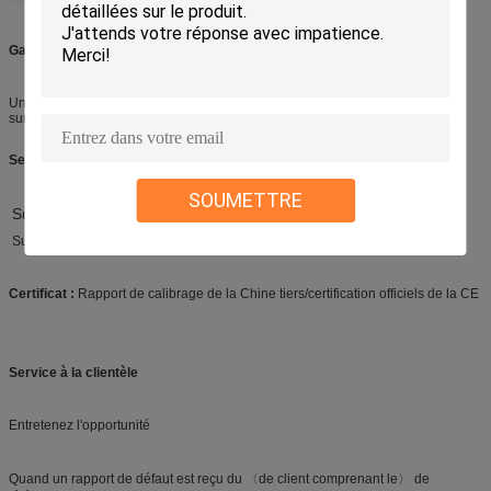
Garantie :
Une garantie limitée d'an avec l'appui de vie ; garantie prolongée disponible
sur demande aux frais supplémentaires.
Service après-vente :
SOUMETTRE
Sur le site l'installation et trainning sont disponibles au surcoût.
Support technique
Certificat :
Rapport de calibrage de la Chine tiers/certification officiels de la CE
Service à la clientèle
Entretenez l'opportunité
Quand un rapport de défaut est reçu du 〈de client comprenant le〉 de