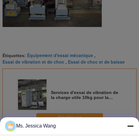
Équipement d'essai mécanique
Étiquettes:
,
Essai de vibration et de choc
Essai de choc et de baisse
,
Services d'essai de vibration de
la charge utile 10kg pour la
batterie UN38.3 jusqu'à
l'accélération 2000G
Continuer
Ms. Jessica Wang
Équipement de test mécanique de choc
Plus