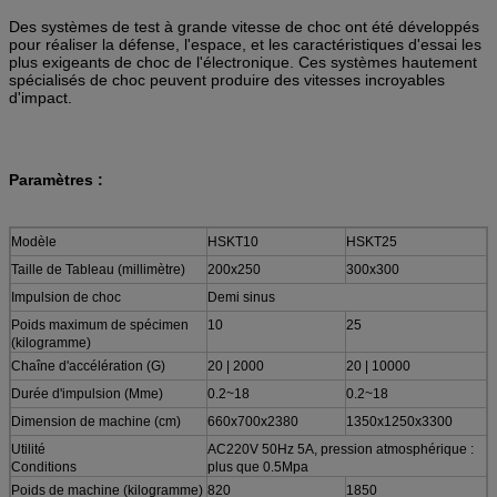
Des systèmes de test à grande vitesse de choc ont été développés
pour réaliser la défense, l'espace, et les caractéristiques d'essai les
plus exigeants de choc de l'électronique. Ces systèmes hautement
spécialisés de choc peuvent produire des vitesses incroyables
d'impact.
Paramètres :
Modèle
HSKT10
HSKT25
Taille de Tableau (millimètre)
200x250
300x300
Impulsion de choc
Demi sinus
Poids maximum de spécimen
10
25
(kilogramme)
Chaîne d'accélération (G)
20 | 2000
20 | 10000
Durée d'impulsion (Mme)
0.2~18
0.2~18
Dimension de machine (cm)
660x700x2380
1350x1250x3300
Utilité
AC220V 50Hz 5A, pression atmosphérique :
Conditions
plus que 0.5Mpa
Poids de machine (kilogramme)
820
1850