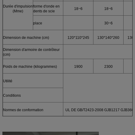
Durée d'impulsion
forme d'onde en
18~6
18~6
(Mme)
dents de scie
place
30~6
Dimension de machine (cm)
120*110*245
130*140*260
130
Dimension d'armoire de contrôleur
(cm)
Poids de machine (kilogrammes)
1900
2300
Utilité
Conditions
Normes de conformation
UL DE GB/T2423-2008 GJB1217 GJB360.2