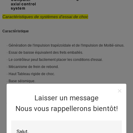
Caractéristiques
de systèmes d'essai
de
choc
Caractéristique
· Génération de l'impulsion trapézoïdale et de l'impulsion de Moitié-sinus.
· Essai de baisse équivalent des frets emballés.
· Le contrôleur peut facilement placer les conditions d'essai.
· Mécanisme de frein de rebond.
· Haut Tableau rigide de choc.
· Base séismique.
· Système de sécurité d'auto-test.
Laisser un message
Applications
Nous vous rappellerons bientôt!
· Essai de fragilité des produits.
· Essai standard de choc des produits.
· Essai de fragilité pour des appareils photo numériques, des téléphones