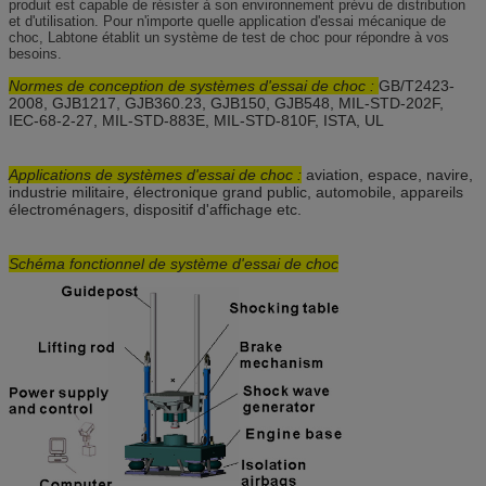
produit est capable de résister à son environnement prévu de distribution
et d'utilisation. Pour n'importe quelle application d'essai mécanique de
choc, Labtone établit un système de test de choc pour répondre à vos
besoins.
Normes de conception de systèmes d'essai de choc :
GB/T2423-
2008, GJB1217, GJB360.23, GJB150, GJB548, MIL-STD-202F,
IEC-68-2-27, MIL-STD-883E, MIL-STD-810F, ISTA, UL
Applications
de systèmes d'essai
de
choc
:
aviation, espace, navire,
industrie militaire, électronique grand public, automobile, appareils
électroménagers, dispositif d'affichage etc.
Schéma fonctionnel
de système d'essai de choc