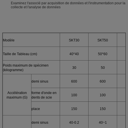
Examinez l'associé par acquisition de données et l'instrumentation pour la
collecte et l'analyse de données
Modèle
SKT30
SKT50
S
Taille de Tableau (cm)
40*40
50*60
Poids maximum de spécimen
30
50
(kilogramme)
demi sinus
600
600
Accélération
forme d'onde en
100
100
maximum (G)
dents de scie
place
150
150
demi sinus
40-0.2
40~1