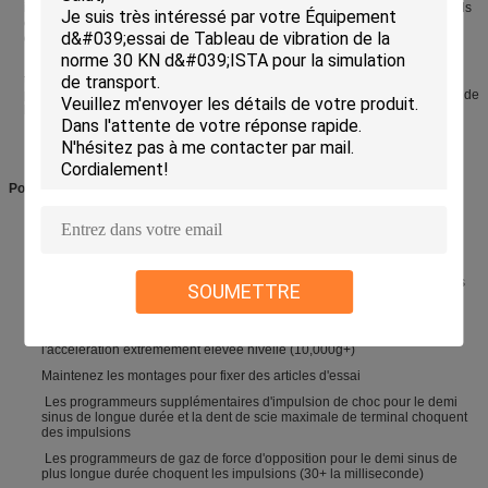
intelligents, des comprimés, des mobiles, des affichages, de petits appareils
électroménagers, des cosmétiques, des composantes électroniques, le
grand équipement de bureau, le réfrigérateur et etc.
· Choquez l'essai standard pour des appareils photo numériques, des
téléphones intelligents, des comprimés, des mobiles, des affichages, de
petits appareils électroménagers, des cosmétiques, le grands équipement de
bureau de composantes électroniques, réfrigérateur et etc.
· Frets emballés par essai équivalent de baisse libre.
Points culminants d'option de produit
Base séismique basse fréquence pour limiter l'énergie de choc qui
transmet au plancher
Modèles adaptés aux besoins du client de support de table disponibles
SOUMETTRE
Bas kits d'impulsion pour prolonger la capacité de bas niveau d'essai
Les doubles amplificateurs de masse de choc pour produire de
l'accélération extrêmement élevée nivelle (10,000g+)
Maintenez les montages pour fixer des articles d'essai
Les programmeurs supplémentaires d'impulsion de choc pour le demi
sinus de longue durée et la dent de scie maximale de terminal choquent
des impulsions
Les programmeurs de gaz de force d'opposition pour le demi sinus de
plus longue durée choquent les impulsions (30+ la milliseconde)