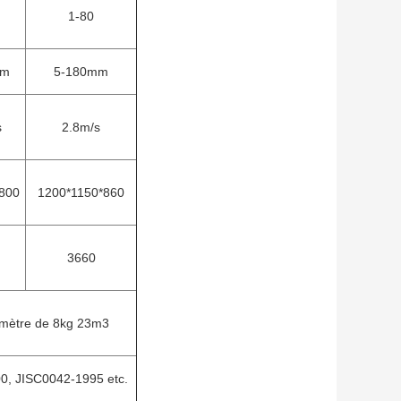
1-80
mm
5-180mm
s
2.8m/s
800
1200*1150*860
3660
omètre de 8kg 23m3
0, JISC0042-1995 etc.