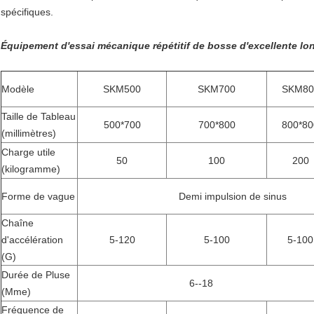
spécifiques.
Équipement d'essai mécanique répétitif de bosse d'excellente lon
Modèle
SKM500
SKM700
SKM80
Taille de Tableau
500*700
700*800
800*80
(millimètres)
Charge utile
50
100
200
(kilogramme)
Forme de vague
Demi impulsion de sinus
Chaîne
d'accélération
5-120
5-100
5-100
(G)
Durée de Pluse
6--18
(Mme)
Fréquence de