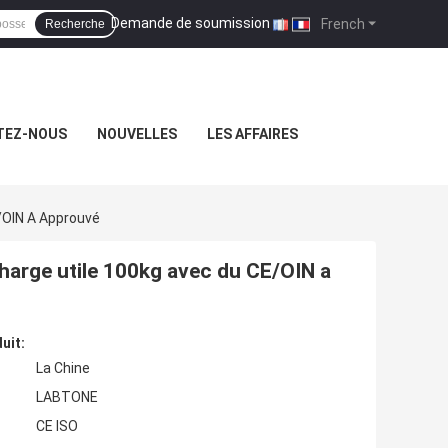
Demande de soumission
|
French
Recherche
TEZ-NOUS
NOUVELLES
LES AFFAIRES
/OIN A Approuvé
charge utile 100kg avec du CE/OIN a
uit:
La Chine
LABTONE
CE ISO