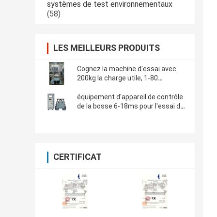
systèmes de test environnementaux
(58)
LES MEILLEURS PRODUITS
Cognez la machine d'essai avec
200kg la charge utile, 1-80
fois/minute, taille de bosse 450
millimètres
équipement d'appareil de contrôle
de la bosse 6-18ms pour l'essai de
l'électronique et d'impact de
composants
CERTIFICAT