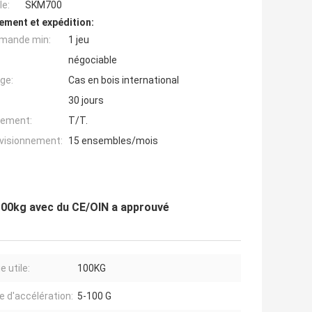
e:
SKM700
ement et expédition:
mande min:
1 jeu
négociable
ge:
Cas en bois international
30 jours
iement:
T/T.
ovisionnement:
15 ensembles/mois
e 100kg avec du CE/OIN a approuvé
 utile:
100KG
e d'accélération:
5-100 G