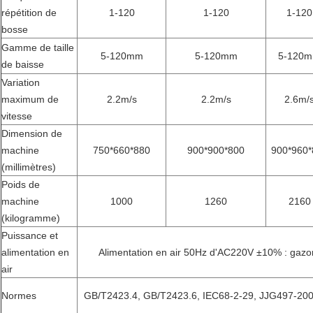
répétition de
1-120
1-120
1-120
bosse
Gamme de taille
5-120mm
5-120mm
5-120
de baisse
Variation
maximum de
2.2m/s
2.2m/s
2.6m/
vitesse
Dimension de
machine
750*660*880
900*900*800
900*960*
(millimètres)
Poids de
machine
1000
1260
2160
(kilogramme)
Puissance et
alimentation en
Alimentation en air 50Hz d'AC220V ±10% : gaz
air
Normes
GB/T2423.4, GB/T2423.6, IEC68-2-29, JJG497-200