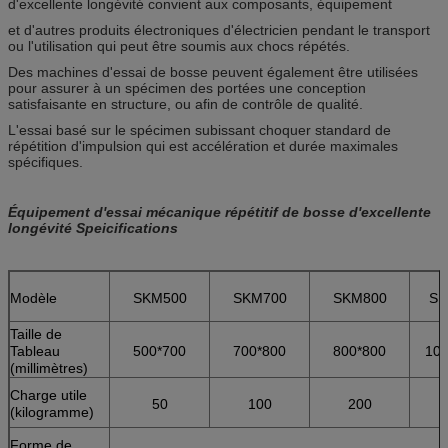
d'excellente longévité convient aux composants, équipement
et d'autres produits électroniques d'électricien pendant le transport
ou l'utilisation qui peut être soumis aux chocs répétés.
Des machines d'essai de bosse peuvent également être utilisées
pour assurer à un spécimen des portées une conception
satisfaisante en structure, ou afin de contrôle de qualité.
L'essai basé sur le spécimen subissant choquer standard de
répétition d'impulsion qui est accélération et durée maximales
spécifiques.
Équipement d'essai mécanique répétitif de bosse d'excellente
longévité Speicifications
Modèle
SKM500
SKM700
SKM800
SK
Taille de
Tableau
500*700
700*800
800*800
100
(millimètres)
Charge utile
50
100
200
(kilogramme)
Forme de