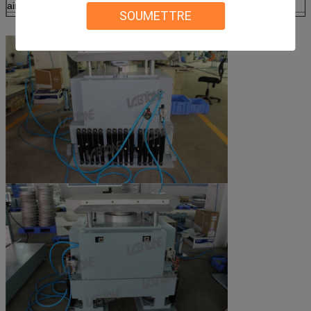
air
SOUMETTRE
GB/T2423.4, GB/T2423.6, IEC68-2-29, JJG497-
Normes
JISC0042-1995 etc.