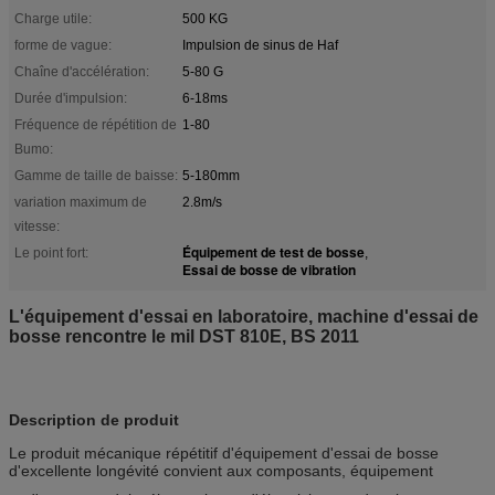
Charge utile:
500 KG
forme de vague:
Impulsion de sinus de Haf
Chaîne d'accélération:
5-80 G
Durée d'impulsion:
6-18ms
Fréquence de répétition de
1-80
Bumo:
Gamme de taille de baisse:
5-180mm
variation maximum de
2.8m/s
vitesse:
Équipement de test de bosse
Le point fort:
,
Essai de bosse de vibration
L'équipement d'essai en laboratoire, machine d'essai de
bosse rencontre le mil DST 810E, BS 2011
Description de produit
Le produit mécanique répétitif d'équipement d'essai de bosse
d'excellente longévité convient aux composants, équipement