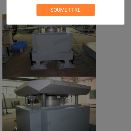
GB/T2423.4, GB/T2423.6, IEC68-2-29, JJG497-
Normes
JISC0042-1995 etc.
SOUMETTRE