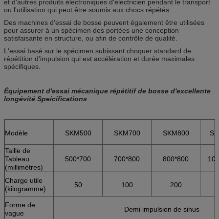
et d'autres produits électroniques d'électricien pendant le transport
ou l'utilisation qui peut être soumis aux chocs répétés.
Des machines d'essai de bosse peuvent également être utilisées
pour assurer à un spécimen des portées une conception
satisfaisante en structure, ou afin de contrôle de qualité.
L'essai basé sur le spécimen subissant choquer standard de
répétition d'impulsion qui est accélération et durée maximales
spécifiques.
Équipement d'essai mécanique répétitif de bosse d'excellente
longévité Speicifications
Modèle
SKM500
SKM700
SKM800
SK
Taille de
Tableau
500*700
700*800
800*800
100
(millimètres)
Charge utile
50
100
200
(kilogramme)
Forme de
Demi impulsion de sinus
vague