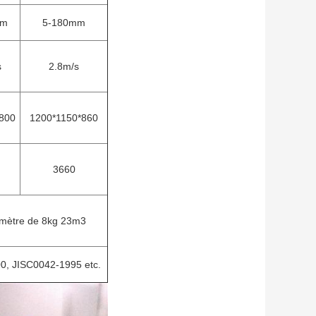
mm
5-180mm
s
2.8m/s
800
1200*1150*860
3660
omètre de 8kg 23m3
0, JISC0042-1995 etc.