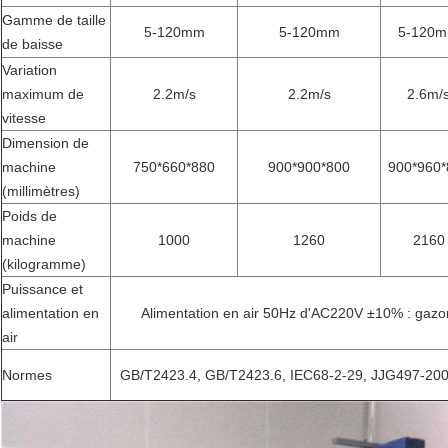
Gamme de taille
5-120mm
5-120mm
5-120
de baisse
Variation
maximum de
2.2m/s
2.2m/s
2.6m/
vitesse
Dimension de
machine
750*660*880
900*900*800
900*960*
(millimètres)
Poids de
machine
1000
1260
2160
(kilogramme)
Puissance et
alimentation en
Alimentation en air 50Hz d'AC220V ±10% : gaz
air
Normes
GB/T2423.4, GB/T2423.6, IEC68-2-29, JJG497-200