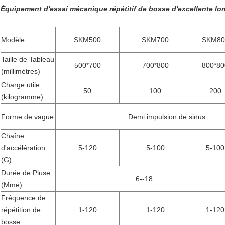
Équipement d'essai mécanique répétitif de bosse d'excellente lon
Modèle
SKM500
SKM700
SKM80
Taille de Tableau
500*700
700*800
800*80
(millimètres)
Charge utile
50
100
200
(kilogramme)
Forme de vague
Demi impulsion de sinus
Chaîne
d'accélération
5-120
5-100
5-100
(G)
Durée de Pluse
6--18
(Mme)
Fréquence de
répétition de
1-120
1-120
1-120
bosse