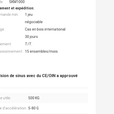
e:
SKM1000
ement et expédition:
mande min:
1 jeu
négociable
ge:
Cas en bois international
30 jours
iement:
T/T.
ovisionnement:
15 ensembles/mois
lsion de sinus avec du CE/OIN a approuvé
 utile:
500 KG
e d'accélération:
5-80 G