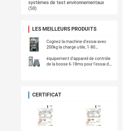
systèmes de test environnementaux
(58)
LES MEILLEURS PRODUITS
Cognez la machine d'essai avec
200kg la charge utile, 1-80
fois/minute, taille de bosse 450
millimètres
équipement d'appareil de contrôle
de la bosse 6-18ms pour l'essai de
l'électronique et d'impact de
composants
CERTIFICAT