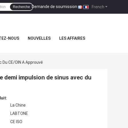
Demande de soumission
|
French
Recherche
TEZ-NOUS
NOUVELLES
LES AFFAIRES
ec Du CE/OIN A Approuvé
e demi impulsion de sinus avec du
uit:
La Chine
LABTONE
CE ISO