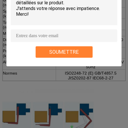
Gamme de taille de baisse
300---1500
300----2000
(millimètres)
Spécimen max.weight
85
85
(kilogramme)
Taille maximale de spécimen
800*800*800
800*800*800
(millimètres)
Mode de baisse
Liberté
Dimension de machine
1500*1000*2150
1700*1200*2750
(millimètres)
Poids de machine
480
550
SOUMETTRE
(kilogramme)
Alimentation d'énergie
Air comprimé 0.5~0.7Mpa d'AC220V
50Hz
Normes
ISO2248-72 (E) GB/T4857.5
JISZ0202-87 IEC68-2-27