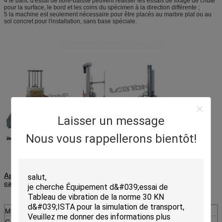
4 le banc d'essai de libre-baisse peuvent réaliser les essais de fixage de chute
pour la surface, le bord et les coins du spécimen à la direction différente ;
5 la machine est seulement nécessaire pour être placés au marbre plat ou au
sol concret pour l'installation, sans base spéciale.
Laisser un message
Nous vous rappellerons bientôt!
Appareil de contrôle de grande précision de baisse avec des
caractéristiques emballées de fret
Modèle
DT150
DT200