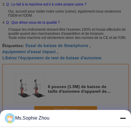
3.
Q : Le fait à la machine est-il à votre propre usine ?
Oui, accueil pour visiter notre usine (usine), également nous soutenons
l'OEM et l'ODM.
4.
Q : Que diriez-vous de la qualité ?
Chaque les instruments doivent être l'examen 100% et l'essai effectués de
qualité quand des marchandises d'expédition et de livraison.
Toute notre machine est strictement selon des normes de la CE et de l'OIN.
Essai de baisse de Smartphone
Étiquettes:
,
équipement d'essai impact
,
Libérez l'équipement de test de baisse d'automne
6 pouces (1.5M) de baisse de
taille d'automne d'appareil de
contrôle libre de baisse répond à
des normes d'ASTM ISTA
Continuer
Ms.Sophie Zhou
Appareil de contrôle de baisse de laboratoire
Plus