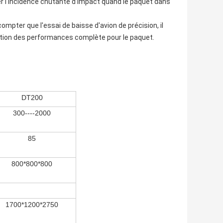
er l'incidence chutante d'impact quand le paquet dans
ompter que l'essai de baisse d'avion de précision, il
luation des performances complète pour le paquet.
DT200
300----2000
85
800*800*800
1700*1200*2750