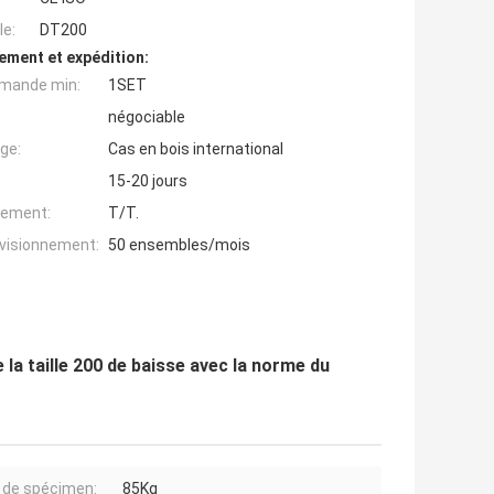
e:
DT200
ement et expédition:
mande min:
1SET
négociable
ge:
Cas en bois international
15-20 jours
iement:
T/T.
ovisionnement:
50 ensembles/mois
 la taille 200 de baisse avec la norme du
 de spécimen:
85Kg