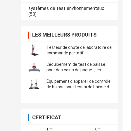
systèmes de test environnementaux
(58)
LES MEILLEURS PRODUITS
Testeur de chute de laboratoire de
commande portatif
L'équipement de test de baisse
pour des coins de paquet, les
côtés et les bords se laissent
tomber avec ISTA 1A 2A
Équipement d'appareil de contrôle
de baisse pour l'essai de baisse de
paquet de boîte avec la norme
d'ISTA
CERTIFICAT