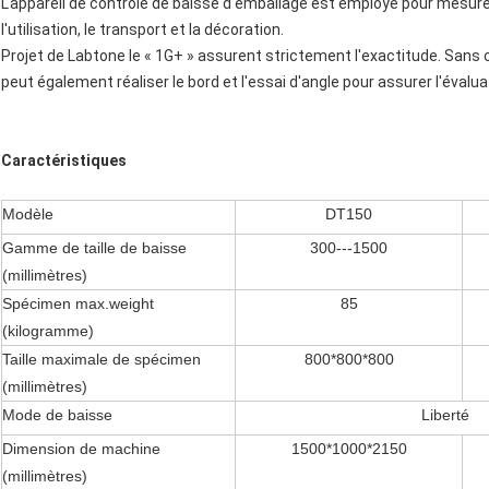
L'appareil de contrôle de baisse d'emballage est employé pour mesur
l'utilisation, le transport et la décoration.
Projet de Labtone le « 1G+ » assurent strictement l'exactitude. Sans c
peut également réaliser le bord et l'essai d'angle pour assurer l'éva
Caractéristiques
Modèle
DT150
Gamme de taille de baisse
300---1500
(millimètres)
Spécimen max.weight
85
(kilogramme)
Taille maximale de spécimen
800*800*800
(millimètres)
Mode de baisse
Liberté
Dimension de machine
1500*1000*2150
(millimètres)