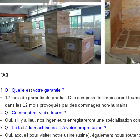
FAQ
1.
Q : Quelle est votre garantie ?
12 mois de garantie de produit. Des composants libres seront fourni
dans les 12 mois provoqués par des dommages non-humains.
2.
Q : Comment-au vedio fourni ?
Oui, s'il y a lieu, nos ingénieurs enregistreront une spécialisation 
3.
Q : Le fait à la machine est-il à votre propre usine ?
Oui, accueil pour visiter notre usine (usine), également nous soute