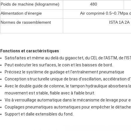
Poids de machine (kilogramme)
480
Alimentation d'énergie
Air comprimé 0.5~0.7Mpa 
Normes de rassemblement
ISTA 1A 2A
Fonctions et caractéristiques
Satisfaites et même au delà du gigaoctet, du CEI, de l'ASTM, de l'IS
Peut exécuter les surfaces, le coin et les baisses de bord.
Précisez le système de guidage et l'entraînement pneumatique
Conception structurelle unique de bras d'oscillation, accélération d
Avec le double guide de colonne, le tampon hydraulique absorbera la
mouvement est stable, fiable avec à faible bruit.
Vis à verrouillage automatique dans le mécanisme de levage pour e
Couplages pneumatiques automatiques pour empêcher le détacheme
Support et dalle extensibles du fond.