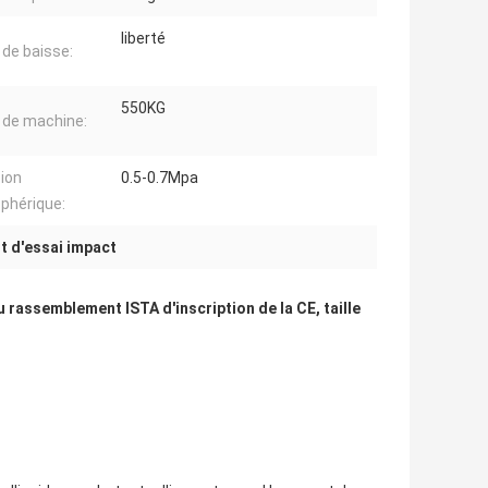
liberté
de baisse:
550KG
 de machine:
ion
0.5-0.7Mpa
phérique:
 d'essai impact
 rassemblement ISTA d'inscription de la CE, taille