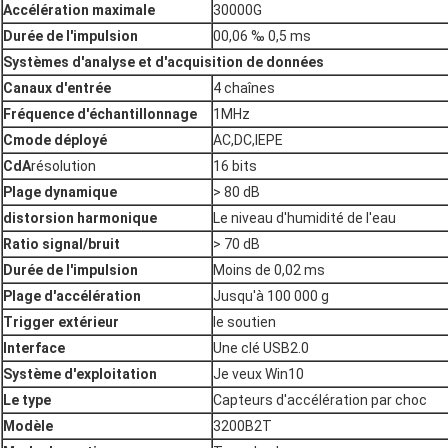
Accélération maximale
30000G
Durée de l'impulsion
00,06 ‰ 0,5 ms
Systèmes d'analyse et d'acquisition de données
Canaux d'entrée
4 chaînes
Fréquence d'échantillonnage
1MHz
C
mode déployé
AC,DC,IEPE
CdA
résolution
16 bits
Plage dynamique
> 80 dB
distorsion harmonique
Le niveau d'humidité de l'eau
Ratio signal/bruit
> 70 dB
Durée de l'impulsion
Moins de 0,02 ms
Plage d'accélération
Jusqu'à 100 000 g
Trigger extérieur
le soutien
Interface
Une clé USB2.0
Système d'exploitation
Je veux Win10
Le type
Capteurs d'accélération par choc
Modèle
3200B2T