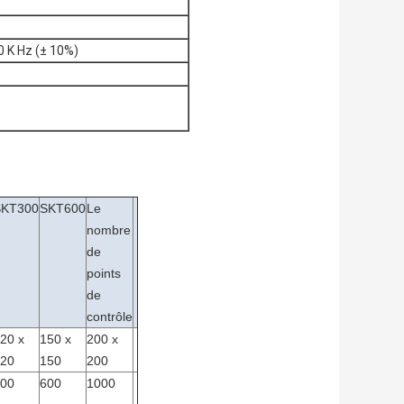
 K Hz (± 10%)
SKT300
SKT600
Le
nombre
de
points
de
contrôle
20 x
150 x
200 x
20
150
200
00
600
1000