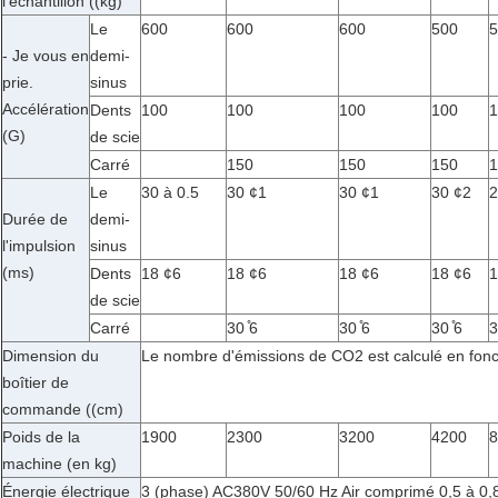
l'échantillon ((kg)
Le
600
600
600
500
5
- Je vous en
demi-
prie.
sinus
Accélération
Dents
100
100
100
100
1
(G)
de scie
Carré
150
150
150
1
Le
30 à 0.5
30 ¢1
30 ¢1
30 ¢2
2
Durée de
demi-
l'impulsion
sinus
(ms)
Dents
18 ¢6
18 ¢6
18 ¢6
18 ¢6
1
de scie
Carré
30 ̊6
30 ̊6
30 ̊6
3
Dimension du
Le nombre d'émissions de CO2 est calculé en fonct
boîtier de
commande ((cm)
Poids de la
1900
2300
3200
4200
8
machine (en kg)
Énergie électrique
3 (phase) AC380V 50/60 Hz Air comprimé 0,5 à 0