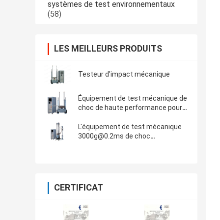
systèmes de test environnementaux
(58)
LES MEILLEURS PRODUITS
Testeur d'impact mécanique
Équipement de test mécanique de
choc de haute performance pour
le demi essai de sinus de 150g
6ms
L'équipement de test mécanique
3000g@0.2ms de choc
rencontrent le CEI 60068-2-27
CERTIFICAT