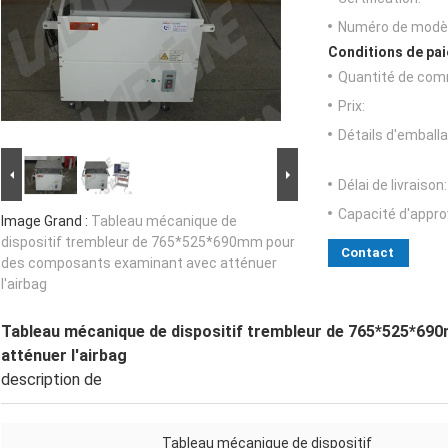
Numéro de modèl
Conditions de pai
Quantité de com
Prix:
Détails d'emballa
Délai de livraison:
Capacité d'appr
Image Grand :
Tableau mécanique de
dispositif trembleur de 765*525*690mm pour
Contact
des composants examinant avec atténuer
l'airbag
Tableau mécanique de dispositif trembleur de 765*525*6
atténuer l'airbag
description de
Tableau mécanique de dispositif