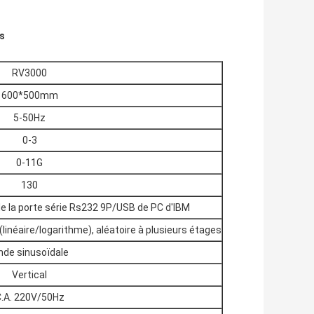
s
RV3000
600*500mm
5-50Hz
0-3
0-11G
130
de la porte série Rs232 9P/USB de PC d'IBM
linéaire/logarithme), aléatoire à plusieurs étages
nde sinusoïdale
Vertical
.A. 220V/50Hz