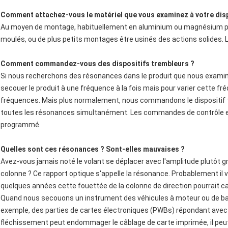
Comment attachez-vous le matériel que vous examinez à votre disp
Au moyen de montage, habituellement en aluminium ou magnésium pour l
moulés, ou de plus petits montages être usinés des actions solides.
Comment commandez-vous des dispositifs trembleurs ?
Si nous recherchons des résonances dans le produit que nous exami
secouer le produit à une fréquence à la fois mais pour varier cette f
fréquences. Mais plus normalement, nous commandons le dispositif tr
toutes les résonances simultanément. Les commandes de contrôle entr
programmé.
Quelles sont ces résonances ? Sont-elles mauvaises ?
Avez-vous jamais noté le volant se déplacer avec l'amplitude plutôt g
colonne ? Ce rapport optique s'appelle la résonance. Probablement il v
quelques années cette fouettée de la colonne de direction pourrait c
Quand nous secouons un instrument des véhicules à moteur ou de bat
exemple, des parties de cartes électroniques (PWBs) répondant ave
fléchissement peut endommager le câblage de carte imprimée, il peu