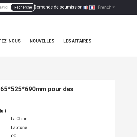
Demande de soumission
|
French
Recherche
TEZ-NOUS
NOUVELLES
LES AFFAIRES
e 765*525*690mm pour des
uit:
La Chine
Labtone
CE