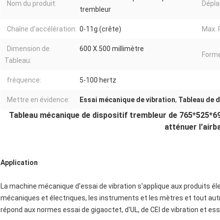
Nom du produit:
Dépl
trembleur
Chaîne d'accélération:
0-11g (crête)
Max. 
Dimension de
600 X.500 millimètre
Forme
Tableau:
fréquence:
5-100 hertz
Mettre en évidence:
Essai mécanique de vibration
,
Tableau de d
Tableau mécanique de dispositif trembleur de 765*525
atténuer l'airb
Application
La machine mécanique d'essai de vibration s'applique aux produits él
mécaniques et électriques, les instruments et les mètres et tout autre
répond aux normes essai de gigaoctet, d'UL, de CEI de vibration et essai