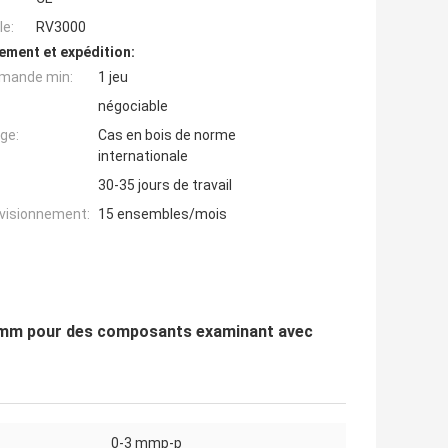
e:
RV3000
ement et expédition:
mande min:
1 jeu
négociable
ge:
Cas en bois de norme
internationale
30-35 jours de travail
ovisionnement:
15 ensembles/mois
90mm pour des composants examinant avec
0-3 mmp-p