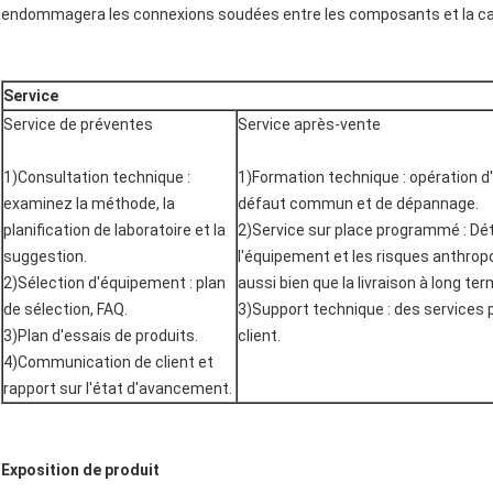
endommagera les connexions soudées entre les composants et la ca
Service
Service de préventes
Service après-vente
1)Consultation technique :
1)Formation technique : opération d
examinez la méthode, la
défaut commun et de dépannage.
planification de laboratoire et la
2)Service sur place programmé : Dét
suggestion.
l'équipement et les risques anthrop
2)Sélection d'équipement : plan
aussi bien que la livraison à long te
de sélection, FAQ.
3)Support technique : des services 
3)Plan d'essais de produits.
client.
4)Communication de client et
rapport sur l'état d'avancement.
Exposition de produit