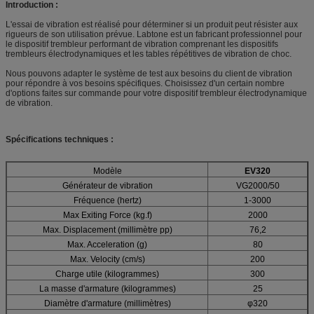
Introduction :
L'essai de vibration est réalisé pour déterminer si un produit peut résister aux
rigueurs de son utilisation prévue. Labtone est un fabricant professionnel pour
le dispositif trembleur performant de vibration comprenant les dispositifs
trembleurs électrodynamiques et les tables répétitives de vibration de choc.
Nous pouvons adapter le système de test aux besoins du client de vibration
pour répondre à vos besoins spécifiques. Choisissez d'un certain nombre
d'options faites sur commande pour votre dispositif trembleur électrodynamique
de vibration.
Spécifications techniques :
Modèle
EV320
Générateur de vibration
VG2000/50
Fréquence (hertz)
1-3000
Max Exiting Force (kg.f)
2000
Max. Displacement (millimètre pp)
76,2
Max. Acceleration (g)
80
Max. Velocity (cm/s)
200
Charge utile (kilogrammes)
300
La masse d'armature (kilogrammes)
25
Diamètre d'armature (millimètres)
φ320