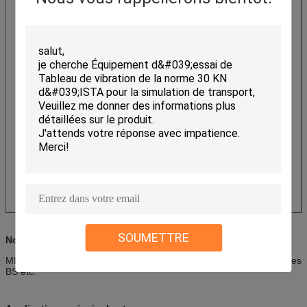
SOUMETTRE
Normes internationales de rassemblement :
MIL-STD-810G, DIN, OIN, ASTM, CEI, ISTA, gigaoctet, GJB, JIS, les
BS etc.