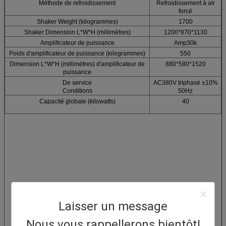
Méthode de refroidissement
Refroidissement à air
forcé
Shaker Weight (kilogrammes)
1700
Shaker Dimension L*W*H (millimètres)
1200*870*1130
Amplificateur de puissance
Amp30k
Poids d'amplificateur de puissance (kilogrammes)
550
Dimension L*W*H (millimètres) d'amplificateur de
880*580*1520
puissance
De service
AC380V triphasé ±10%
Conditions
50Hz
Capacité globale (kilowatts)
40
Laisser un message
Nous vous rappellerons bientôt!