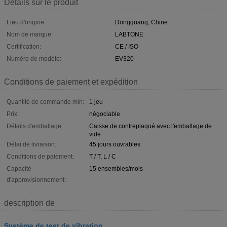
Détails sur le produit
Lieu d'origine:
Dongguang, Chine
Nom de marque:
LABTONE
Certification:
CE / ISO
Numéro de modèle:
EV320
Conditions de paiement et expédition
Quantité de commande min:
1 jeu
Prix:
négociable
Détails d'emballage:
Caisse de contreplaqué avec l'emballage de
vide
Délai de livraison:
45 jours ouvrables
Conditions de paiement:
T / T, L / C
Capacité
15 ensembles/mois
d'approvisionnement:
description de
Système de test de vibration