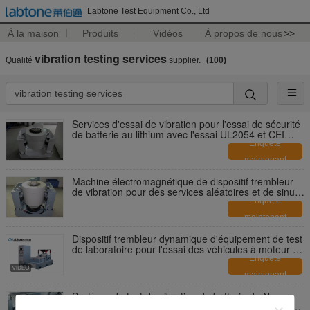
Labtone Test Equipment Co., Ltd
À la maison
Produits
Vidéos
À propos de nous
>>
vibration testing services
Qualité
supplier.
(100)
Services d'essai de vibration pour l'essai de sécurité
de batterie au lithium avec l'essai UL2054 et CEI
62133
Enquête
maintenant
Machine électromagnétique de dispositif trembleur
de vibration pour des services aléatoires et de sinus
de vibration d'essai
Enquête
maintenant
Dispositif trembleur dynamique d'équipement de test
de laboratoire pour l'essai des véhicules à moteur de
vibration de pièces
Enquête
maintenant
Système de test de vibration de batterie de New
Energy avec le grand Tableau vertical et le Tableau