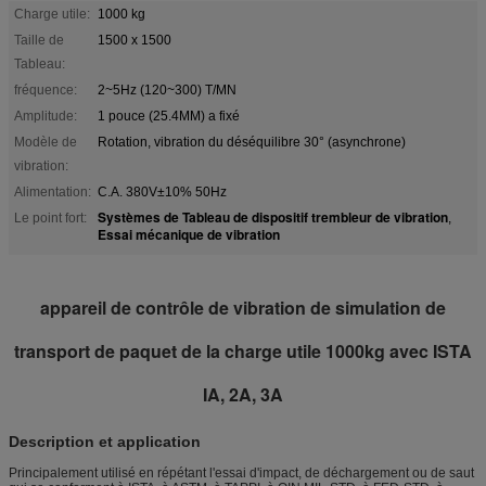
Charge utile:
1000 kg
Taille de
1500 x 1500
Tableau:
fréquence:
2~5Hz (120~300) T/MN
Amplitude:
1 pouce (25.4MM) a fixé
Modèle de
Rotation, vibration du déséquilibre 30° (asynchrone)
vibration:
Alimentation:
C.A. 380V±10% 50Hz
Systèmes de Tableau de dispositif trembleur de vibration
Le point fort:
,
Essai mécanique de vibration
appareil de contrôle de vibration de simulation de
transport de paquet de la charge utile 1000kg avec ISTA
IA, 2A, 3A
Description et application
Principalement utilisé en répétant l'essai d'impact, de déchargement ou de saut