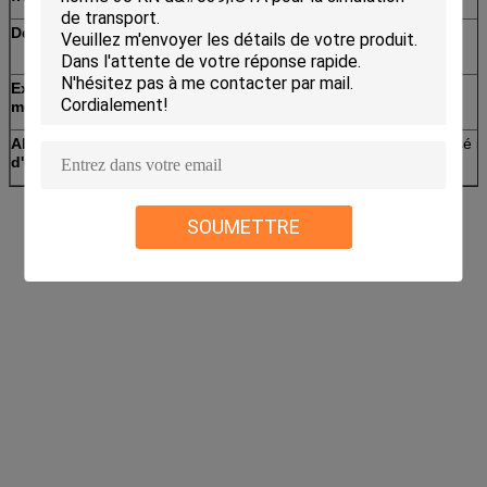
Déplacement
25.4mm fixes
Examinez les
Rotatoire (synchrone)
mouvements
Alimentation
AC220V±10% 50Hz
380V±10% triphasé 
d'énergie
SOUMETTRE