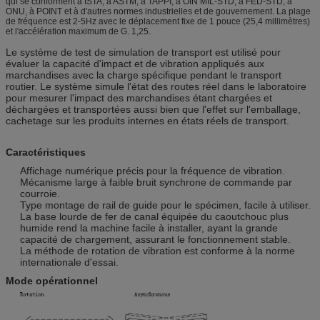
qui se conforment à ISTA, à ASTM, à TAPPI, à OIN MIL-STD, à FED-STD, à
ONU, à POINT et à d'autres normes industrielles et de gouvernement. La plage
de fréquence est 2-5Hz avec le déplacement fixe de 1 pouce (25,4 millimètres)
et l'accélération maximum de G. 1,25.
Le système de test de simulation de transport est utilisé pour
évaluer la capacité d'impact et de vibration appliqués aux
marchandises avec la charge spécifique pendant le transport
routier. Le système simule l'état des routes réel dans le laboratoire
pour mesurer l'impact des marchandises étant chargées et
déchargées et transportées aussi bien que l'effet sur l'emballage,
cachetage sur les produits internes en états réels de transport.
Caractéristiques
Affichage numérique précis pour la fréquence de vibration.
Mécanisme large à faible bruit synchrone de commande par
courroie.
Type montage de rail de guide pour le spécimen, facile à utiliser.
La base lourde de fer de canal équipée du caoutchouc plus
humide rend la machine facile à installer, ayant la grande
capacité de chargement, assurant le fonctionnement stable.
La méthode de rotation de vibration est conforme à la norme
internationale d'essai.
Mode opérationnel