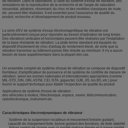
de vibration. Dans le laboratoire, à l'aide du système d'essai de vibration, des
simulations de la reproduction de la recherche et de l'angle de saturation
sinusoïdal, aléatoire, résonnant, du choc et des modèles classiques de route,
etc. peuvent être réalisées. Il est essentiel pour l'assurance de qualité du
produit, recherche et développement de produit nouveau
La série d'EV de système d'essai électromagnétique de vibration est
particulièrement conçue pour répondre au besoin d'opération de long temps.
Des vibrations verticales et horizontales peuvent être réalisées par l'installation
de la base résistante de vibration. La plate-forme standard est équipée du
dispositif d'isolement de choc d'airbag de rendement élevé, de sorte que la
vibration transmise au bâtiment puisse être réduite au minimum. Il n'y a aucun
besoin de base supplémentaire dans la plupart des cas.
Un ensemble complet de système d'essai de vibration se compose de dispositif
trembleur, d'amplificateur de puissance et de système de contrôle de mesure de
vibration, selon les normes nationales et internationales appropriées (comme :
MIL-STD, DIN, OIN, ASTM, CEI, ISTA, gigaoctet, GJB, JIS, les BS, etc.) pour
fournir le support technique pour établir l'inspection de qualité du produit
Applications de système d'essai de vibration :
des véhicules à moteur, l'électronique, espace, navire, télécommunication,
optoélectronique, instrument etc.
Caractéristiques
électrodynamiques
de
vibrateur
:
Système de la suspension rocailleux et mouvement linéaire guidant,
capacité de chargement forte, bonne guidant des fonctions, de forte stabilité
Airbag central de charge avec la rigidité statique élevée et la basse rigidité