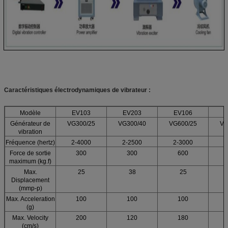
Caractéristiques
électrodynamiques
de
vibrateur
:
Modèle
EV103
EV203
EV106
Générateur de
VG300/25
VG300/40
VG600/25
VG
vibration
Fréquence (hertz)
2-4000
2-2500
2-3000
2
Force de sortie
300
300
600
maximum (kg.f)
Max.
25
38
25
Displacement
(mmp-p)
Max. Acceleration
100
100
100
(g)
Max. Velocity
200
120
180
(cm/s)