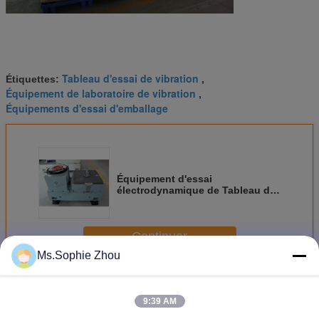
Tableau d'essai de vibration
Étiquettes:
,
Équipement de laboratoire de vibration
,
Équipements d'essai d'emballage
Équipement d'essai
électrodynamique de Tableau de
vibration de vibrateur pour l'essai
aérospatial de vibration
Continuer
Ms.Sophie Zhou
Équipement d'essai de Tableau de vibration
Plus
9:39 AM