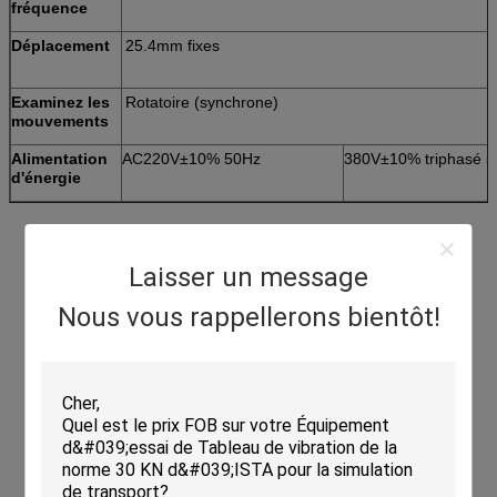
fréquence
Déplacement
25.4mm fixes
Examinez les
Rotatoire (synchrone)
mouvements
Alimentation
AC220V±10% 50Hz
380V±10% triphasé 
d'énergie
Laisser un message
Nous vous rappellerons bientôt!