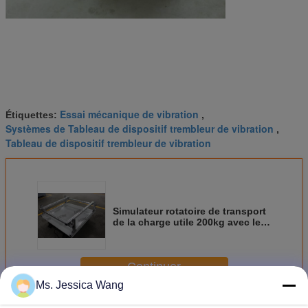
Essai mécanique de vibration
Étiquettes:
,
Systèmes de Tableau de dispositif trembleur de vibration
,
Tableau de dispositif trembleur de vibration
Simulateur rotatoire de transport
de la charge utile 200kg avec le
déplacement fixe 25.4mm
Continuer
Ms. Jessica Wang
Tableau mécanique de dispositif trembleur
Plus