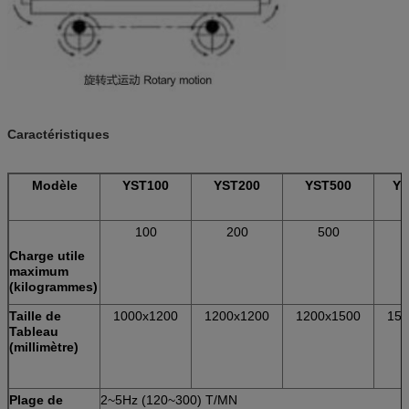
Caractéristiques
Modèle
YST100
YST200
YST500
YS
100
200
500
Charge utile
maximum
(kilogrammes)
Taille de
1000x1200
1200x1200
1200x1500
150
Tableau
(millimètre)
Plage de
2~5Hz (120~300) T/MN