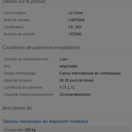
Détails sur le produit
Lieu d'origine:
La Chine
Nom de marque:
LABTONE
Certification:
CE, ISO
Numéro de modèle:
YST200
Conditions de paiement et expédition
Quantité de commande min:
1 jeu
Prix:
négociable
Détails d'emballage:
Caisse internationale de contreplaqué
Délai de livraison:
30-35 jours de travail
Conditions de paiement:
T / T, L / C
Capacité d'approvisionnement:
15 ensembles/mois
description de
Tableau mécanique de dispositif trembleur
Charge utile:
200 kg