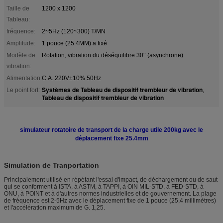
Taille de
1200 x 1200
Tableau:
fréquence:
2~5Hz (120~300) T/MN
Amplitude:
1 pouce (25.4MM) a fixé
Modèle de
Rotation, vibration du déséquilibre 30° (asynchrone)
vibration:
Alimentation:
C.A. 220V±10% 50Hz
Systèmes de Tableau de dispositif trembleur de vibration
Le point fort:
,
Tableau de dispositif trembleur de vibration
simulateur rotatoire de transport de la charge utile 200kg avec le
déplacement fixe 25.4mm
Simulation de Tranportation
Principalement utilisé en répétant l'essai d'impact, de déchargement ou de saut
qui se conforment à ISTA, à ASTM, à TAPPI, à OIN MIL-STD, à FED-STD, à
ONU, à POINT et à d'autres normes industrielles et de gouvernement. La plage
de fréquence est 2-5Hz avec le déplacement fixe de 1 pouce (25,4 millimètres)
et l'accélération maximum de G. 1,25.