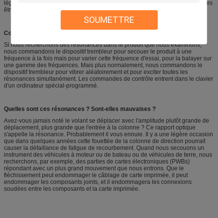
légèreté ajouté à la rigidité. Ils peuvent être moulés, ou de plus petits montages
être usinés des actions solides. La plupart des montages sont soudés.
SOUMETTRE
Comment commandez-vous des dispositifs trembleurs ?
Si nous recherchons des résonances dans le produit que nous examinons,
nous commandons le dispositif trembleur pour secouer le produit à une
fréquence à la fois mais pour varier cette fréquence d'essai, pour la balayer sur
une gamme des fréquences. Mais plus normalement, nous commandons le
dispositif trembleur pour vibrer aléatoirement et pour exciter toutes les
résonances simultanément. Les commandes de contrôle entrent dans le clavier
d'un ordinateur spécial-programmé.
Quelles sont ces résonances ? Sont-elles mauvaises ?
Avez-vous jamais noté le volant se déplacer avec l'amplitude plutôt grande de
déplacement, plus grande que l'entrée à la colonne ? Ce rapport optique
s'appelle la résonance. Probablement il vous ennuie. Il y a une légère occasion
que dans quelques années cette fouettée de la colonne de direction pourrait
causer la défaillance de fatigue de recourbement. Quand nous secouons un
instrument des véhicules à moteur ou de bateau ou de véhicules de terre, nous
recherchons, par exemple, des parties de cartes électroniques (PWBs)
répondant avec un plus grand mouvement que nous entrons. Que le
fléchissement peut endommager le câblage de carte imprimée, il peut
endommager les composants joints, et il endommagera les connexions
soudées entre les composants et la carte imprimée.