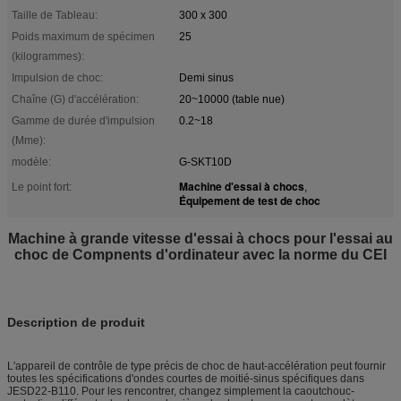
Taille de Tableau:
300 x 300
Poids maximum de spécimen
25
(kilogrammes):
Impulsion de choc:
Demi sinus
Chaîne (G) d'accélération:
20~10000 (table nue)
Gamme de durée d'impulsion
0.2~18
(Mme):
modèle:
G-SKT10D
Machine d'essai à chocs
Le point fort:
,
Équipement de test de choc
Machine à grande vitesse d'essai à chocs pour l'essai au
choc de Compnents d'ordinateur avec la norme du CEI
Description de produit
L'appareil de contrôle de type précis de choc de haut-accélération peut fournir
toutes les spécifications d'ondes courtes de moitié-sinus spécifiques dans
JESD22-B110. Pour les rencontrer, changez simplement la caoutchouc-