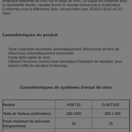
protection différente de choc sur le siège de choc. La vague est complète avec
la répétabilité élevée, capable fournir le résultat d'essai précis d'utilisateur.
Conformez-vous à différentes Spéc. d'essai telles que JESD22-B110 et CEI
Spec.
Caractéristiques du produit
Toute l'opération accomplie automatiquement. Mécanisme de frein de
rebond par automatiquement commandé.
Haute table rigide de choc.
Utilisant l'enclume comme base séismique d'isolation de vibration, pour
réduire l'effet de vibration l'entourage.
Caractéristiques de systèmes d'essai de choc
Modèle
HSKT10
G-SKT10D
Taille de Tableau (millimètres)
200 x200
300 x 300
Poids maximum de spécimen
10
25
(kilogrammes)