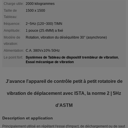
Charge utile:
2000 kilogrammes
Taille de
1500 x 1500
Tableau:
fréquence:
2~5Hz (120~300) T/MN
Amplitude:
1 pouce (25.4MM) a fixé
Modèle de
Rotation, vibration du déséquilibre 30° (asynchrone)
vibration:
Alimentation:
C.A. 380V±10% 50Hz
Systèmes de Tableau de dispositif trembleur de vibration
Le point fort:
,
Essai mécanique de vibration
J'avance l'appareil de contrôle petit à petit rotatoire de
vibration de déplacement avec ISTA, la norme 2 | 5Hz
d'ASTM
Description et application
Principalement utilisé en répétant l'essai d'impact, de déchargement ou de saut