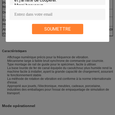
Plage de
2~5Hz (120~300) T/MN
fréquence
Déplacement
25.4mm fixes
Examinez les
Rotatoire (synchrone)
mouvements
SOUMETTRE
Alimentation
AC220V±10% 50Hz
380V±10% triphasé 50H
d'énergie
Caractéristiques
Affichage numérique précis pour la fréquence de vibration.
Mécanisme large à faible bruit synchrone de commande par courroie.
Type montage de rail de guide pour le spécimen, facile à utiliser.
La base lourde de fer de canal équipée du caoutchouc plus humide rend la
machine facile à installer, ayant la grande capacité de chargement, assurant
le fonctionnement stable.
La méthode de rotation de vibration est conforme à la norme internationale
d'essai.
Approprié aux jouets, l'électronique, meubles, cadeaux, porcelaine,
industries des emballages pour l'essai de empaquetage de simulation de
transport.
Mode opérationnel