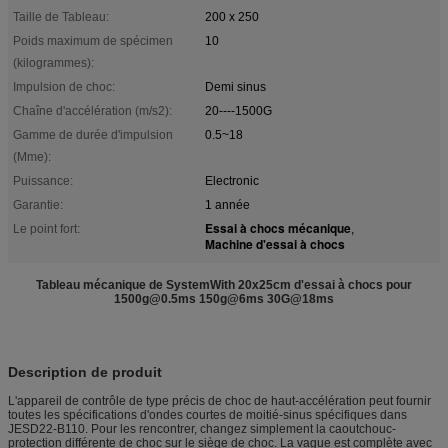
Taille de Tableau:
200 x 250
Poids maximum de spécimen
10
(kilogrammes):
Impulsion de choc:
Demi sinus
Chaîne d'accélération (m/s2):
20----1500G
Gamme de durée d'impulsion
0.5~18
(Mme):
Puissance:
Electronic
Garantie:
1 année
Essai à chocs mécanique
Le point fort:
,
Machine d'essai à chocs
Tableau mécanique de SystemWith 20x25cm d'essai à chocs pour
1500g@0.5ms 150g@6ms 30G@18ms
Description de produit
L'appareil de contrôle de type précis de choc de haut-accélération peut fournir
toutes les spécifications d'ondes courtes de moitié-sinus spécifiques dans
JESD22-B110. Pour les rencontrer, changez simplement la caoutchouc-
protection différente de choc sur le siège de choc. La vague est complète avec