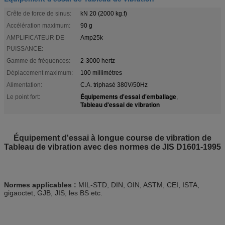
Crête de force de sinus:
kN 20 (2000 kg.f)
Accélération maximum:
90 g
AMPLIFICATEUR DE
Amp25k
PUISSANCE:
Gamme de fréquences:
2-3000 hertz
Déplacement maximum:
100 millimètres
Alimentation:
C.A. triphasé 380V/50Hz
Équipements d'essai d'emballage
Le point fort:
,
Tableau d'essai de vibration
Équipement d'essai à longue course de vibration de
Tableau de vibration avec des normes de JIS D1601-1995
Normes applicables :
MIL-STD, DIN, OIN, ASTM, CEI, ISTA,
gigaoctet, GJB, JIS, les BS etc.