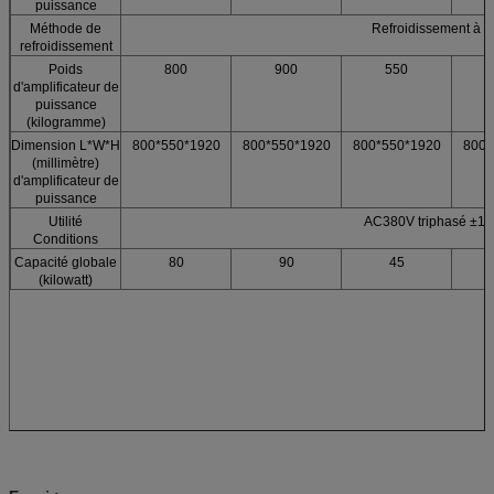
puissance
Méthode de
Refroidissement à ai
refroidissement
Poids
800
900
550
d'amplificateur de
puissance
(kilogramme)
Dimension L*W*H
800*550*1920
800*550*1920
800*550*1920
800*
(millimètre)
d'amplificateur de
puissance
Utilité
AC380V triphasé ±1
Conditions
Capacité globale
80
90
45
(kilowatt)