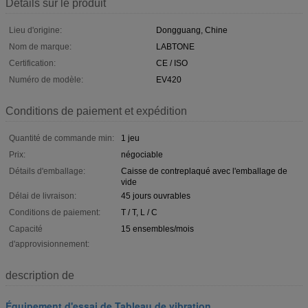
Détails sur le produit
Lieu d'origine:
Dongguang, Chine
Nom de marque:
LABTONE
Certification:
CE / ISO
Numéro de modèle:
EV420
Conditions de paiement et expédition
Quantité de commande min:
1 jeu
Prix:
négociable
Détails d'emballage:
Caisse de contreplaqué avec l'emballage de
vide
Délai de livraison:
45 jours ouvrables
Conditions de paiement:
T / T, L / C
Capacité
15 ensembles/mois
d'approvisionnement:
description de
Équipement d'essai de Tableau de vibration