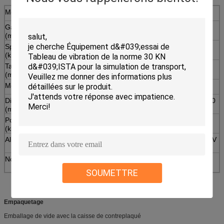
Modèle
DT150
DT200
Gamme de taille de baisse
300---1500
300----2000
(millimètres)
Spécimen max.weight
85
85
(kilogramme)
Taille maximale de spécimen
800*800*800
800*800*800
(millimètres)
Mode de baisse
Liberté
Dimension de machine
1500*1000*2150
1700*1200*2750
(millimètres)
Poids de machine
480
550
(kilogramme)
Alimentation d'énergie
Air comprimé 0.5~0.7Mpa d'AC220V
50Hz
Normes
ISO2248-72 (E) GB/T4857.5
JISZ0202-87 IEC68-2-27
SOUMETTRE
Empaquetage
Emballage de vide avec la caisse de contreplaqué