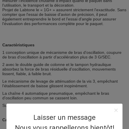
mesurer l'incidence chutante d'impact quand le paquet dans
l'utilisation, le transport et la décoration.
Projet de Labtone le « 1G+ » assurent strictement l'exactitude. Sans
compter que l'essai de baisse d'avion de précision, il peut
également entreprendre le bord et l'essai d'angle pour assurer
l'évaluation des performances complète pour le paquet.
Caractéristiques
1 conception unique de mécanisme de bras d'oscillation, coupure
de bras d'oscillation à partir d'accélération plus de 3 G/SEC.
2 avec le double guide de colonne et le tampon hydraulique
absorbez la force de bras résiduelle d'oscillation, mouvements
lissent, fiable, à faible bruit.
Le mécanisme de levage de atténuation de la vis 3, empêchant
l'établissement de baisse glissent inopinément.
La chaîne 4 automatique pneumatique, empêchant le bras
d'oscillation peu commun se cassent loin.
Support et plinthe 5 extensibles.
Laisser un message
Caractéristiques
Nous vous rappellerons bientôt!