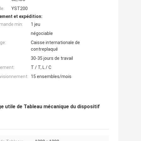
e:
YST200
ement et expédition:
mande min:
1 jeu
négociable
ge:
Caisse internationale de
contreplaqué
30-35 jours de travail
iement:
T / T, L / C
ovisionnement:
15 ensembles/mois
e utile de Tableau mécanique du dispositif