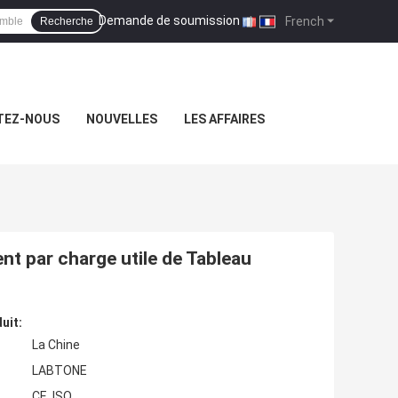
Demande de soumission
|
French
Recherche
TEZ-NOUS
NOUVELLES
LES AFFAIRES
nt par charge utile de Tableau
uit:
La Chine
LABTONE
CE, ISO