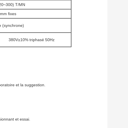
20~300) T/MN
4mm fixes
e (synchrone)
380V±10% triphasé 50Hz
oratoire et la suggestion.
ionnant et essai.