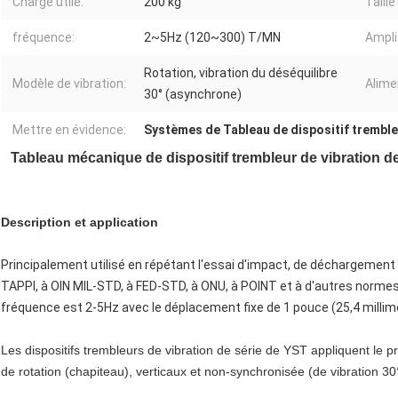
Charge utile:
200 kg
Taille
fréquence:
2~5Hz (120~300) T/MN
Ampli
Rotation, vibration du déséquilibre
Modèle de vibration:
Alime
30° (asynchrone)
Mettre en évidence:
Systèmes de Tableau de dispositif tremble
Tableau mécanique de dispositif trembleur de vibration de
Description et application
Principalement utilisé en répétant l'essai d'impact, de déchargement
TAPPI, à OIN MIL-STD, à FED-STD, à ONU, à POINT et à d'autres normes
fréquence est 2-5Hz avec le déplacement fixe de 1 pouce (25,4 millim
Les dispositifs trembleurs de vibration de série de YST appliquent le 
de rotation (chapiteau), verticaux et non-synchronisée (de vibration 3