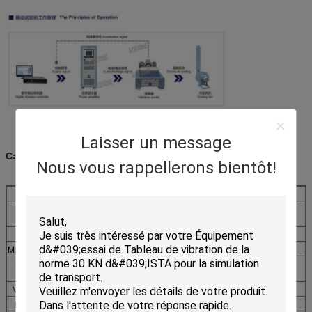
Laisser un message
Caractéristiques : EV203-EV220
Nous vous rappellerons bientôt!
Modèle
EV203
EV210
EV220
Générateur de
VG300/40
VG1000/50
VG2000/50
vibration
Fréquence (hertz)
1-3000
1-3000
1-3000
Max Exiting Force (kg.f)
300
1000
2000
Max. Displacement
40
51
51
(mmp-p)
Max. Acceleration (g)
100
100
100
Max. Velocity (cm/s)
120
200
200