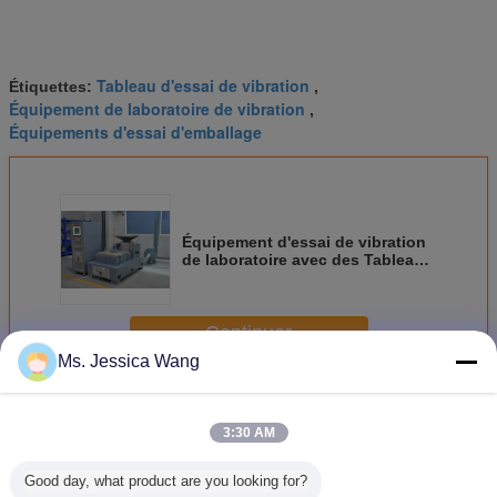
Tableau d'essai de vibration
Étiquettes:
,
Équipement de laboratoire de vibration
,
Équipements d'essai d'emballage
Équipement d'essai de vibration
de laboratoire avec des Tableaux
de glissement pour IEC60601-1-
11-201
Continuer
Ms. Jessica Wang
Équipement d'essai de Tableau de vibration
Plus
3:30 AM
Good day, what product are you looking for?