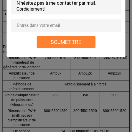
Charge utile
120
300
400
(kilogrammes)
La masse d'armature
3
10
20
(kilogrammes)
Diamètre d'armature
φ150
φ240
φ320
(millimètres)
Méthode de
Refroidissement à air forcé
refroidissement
SOUMETTRE
Poids de générateur de
460
1100
1600
vibration (kilogrammes)
Dimension L*W*H
750*555*670
845*685*840
1200*870*1100
(millimètres) de
générateur de vibration
Amplificateur de
Amp3k
Amp12k
Amp22k
puissance
Méthode de
Refroidissement à air forcé
refroidissement
Poids d'amplificateur
250
350
500
de puissance
(kilogrammes)
Dimension L*W*H
800*550*1250
800*550*1520
800*550*1520
(millimètres)
d'amplificateur de
puissance
De service
AC380V triphasé ±10% 50Hz