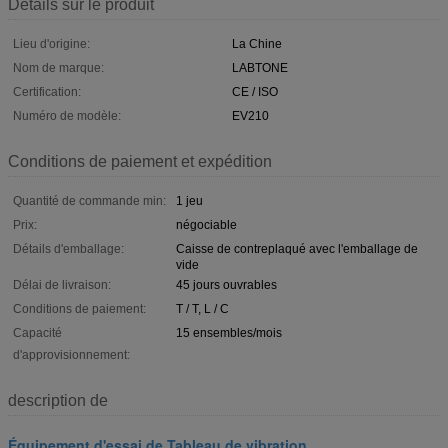
Détails sur le produit
Lieu d'origine:
La Chine
Nom de marque:
LABTONE
Certification:
CE / ISO
Numéro de modèle:
EV210
Conditions de paiement et expédition
Quantité de commande min:
1 jeu
Prix:
négociable
Détails d'emballage:
Caisse de contreplaqué avec l'emballage de
vide
Délai de livraison:
45 jours ouvrables
Conditions de paiement:
T / T, L / C
Capacité
15 ensembles/mois
d'approvisionnement:
description de
Équipement d'essai de Tableau de vibration