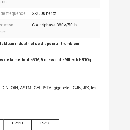
mum:
 de fréquence:
2-2500 hertz
ntation
C.A. triphasé 380V/50Hz
gie:
Tableau industriel de dispositif trembleur
ocs de la méthode 516,6 d'essai de MIL-std-810g
DIN, OIN, ASTM, CEI, ISTA, gigaoctet, GJB, JIS, les
EV440
EV450