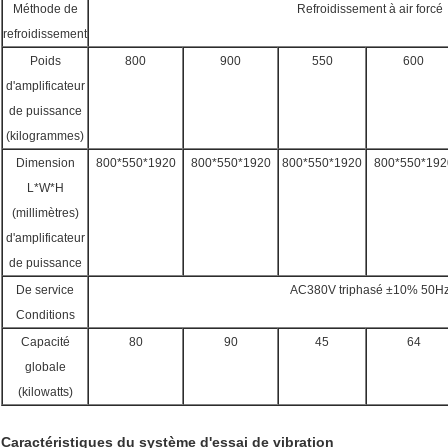
Méthode de
Refroidissement à air forcé
refroidissement
Poids
800
900
550
600
d'amplificateur
de puissance
(kilogrammes)
Dimension
800*550*1920
800*550*1920
800*550*1920
800*550*192
L*W*H
(millimètres)
d'amplificateur
de puissance
De service
AC380V triphasé ±10% 50H
Conditions
Capacité
80
90
45
64
globale
(kilowatts)
Caractéristiques du système d'essai de vibration