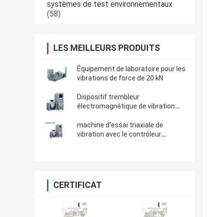
systèmes de test environnementaux
(58)
LES MEILLEURS PRODUITS
Équipement de laboratoire pour les
vibrations de force de 20 kN
Dispositif trembleur
électromagnétique de vibration
pour l'essai mécanique de
vibration de produit
machine d'essai triaxiale de
vibration avec le contrôleur
principal d'extenseur et de
vibration
CERTIFICAT