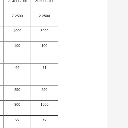
VG4000/100
VG5000/100
2-2500
2-2500
4000
5000
100
100
66
71
250
250
800
1000
60
70