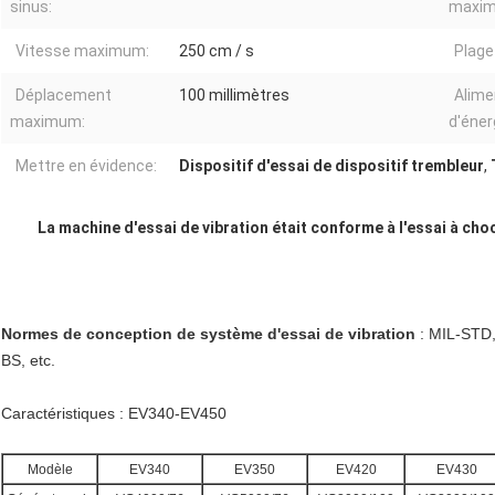
sinus:
maxi
Vitesse maximum:
250 cm / s
Plage
Déplacement
100 millimètres
Alime
maximum:
d'éner
Mettre en évidence:
Dispositif d'essai de dispositif trembleur
,
La machine d'essai de vibration était conforme à l'essai à ch
Normes de conception de système d'essai de vibration
: MIL-STD, 
BS, etc.
Caractéristiques : EV340-EV450
Modèle
EV340
EV350
EV420
EV430