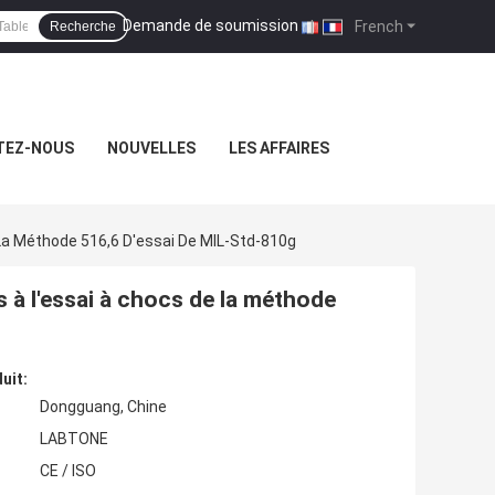
Demande de soumission
|
French
Recherche
TEZ-NOUS
NOUVELLES
LES AFFAIRES
La Méthode 516,6 D'essai De MIL-Std-810g
 à l'essai à chocs de la méthode
uit:
Dongguang, Chine
LABTONE
CE / ISO