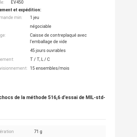
e:
EV450
ement et expédition:
mande min:
1 jeu
négociable
ge:
Caisse de contreplaqué avec
l'emballage de vide
45 jours ouvrables
iement:
T / T, L / C
ovisionnement:
15 ensembles/mois
 chocs de la méthode 516,6 d'essai de MIL-std-
ération
71 g