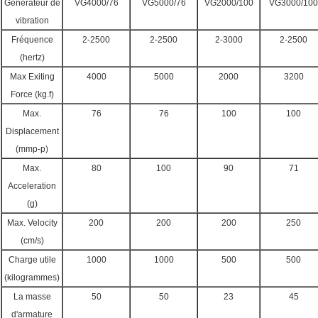
Générateur de
VG4000/76
VG5000/76
VG2000/100
VG3000/100
vibration
Fréquence
2-2500
2-2500
2-3000
2-2500
(hertz)
Max Exiting
4000
5000
2000
3200
Force (kg.f)
Max.
76
76
100
100
Displacement
(mmp-p)
Max.
80
100
90
71
Acceleration
(g)
Max. Velocity
200
200
200
250
(cm/s)
Charge utile
1000
1000
500
500
(kilogrammes)
La masse
50
50
23
45
d'armature