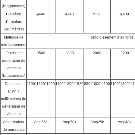
(kilogrammes)
Diamètre
φ440
φ440
φ320
φ400
d'armature
(millimètres)
Méthode de
Refroidissement à air forcé
refroidissement
Poids de
3500
3800
2000
3200
générateur de
vibration
(kilogrammes)
Dimension
1100*1300*1520
1100*1300*1520
850*1000*1100
1100*1300*14
L*W*H
(millimètres) de
générateur de
vibration
Amplificateur
Amp55k
Amp70k
Amp25k
Amp40k
de puissance