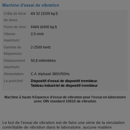
Machine d'essai de vibration
Crête de force
kN 32 (3200 kg.f)
de sinus:
Force de choc:
64kN (6400 kg.f)
Vitesse
2,0 cm/s
maximum:
Gamme de
2-2500 hertz
fréquences:
Déplacement
50,8 millimètres
maximum:
Alimentation:
C.A. triphasé 380V/50Hz
Dispositif d'essai de dispositif trembleur
Le point fort:
,
Tableau industriel de dispositif trembleur
Machine à haute fréquence d'essai de vibration pour l'essai en laboratoire
avec OIN standard 10816 de vibration
Le but de l'essai de vibration est de faire une série de la simulation
contrôlable de vibration dans le laboratoire, aucune matière