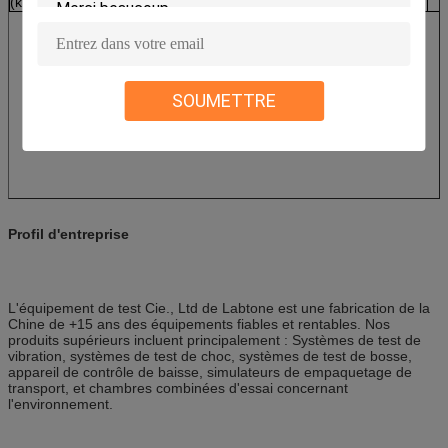
(kilogramme)
SOUMETTRE
Profil d'entreprise
L'équipement de test Cie., Ltd de Labtone est une fabrication de la
Chine de +15 ans des équipements fiables et rentables. Nos
produits supérieurs incluent principalement : Systèmes de test de
vibration, systèmes de test de choc, systèmes de test de bosse,
appareil de contrôle de baisse, simulateurs de empaquetage de
transport, et chambres combinées d'essai concernant
l'environnement.