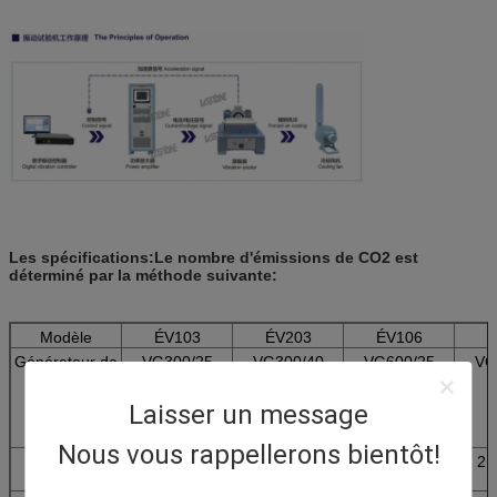
Les spécifications:
Le nombre d'émissions de CO2 est
déterminé par la méthode suivante:
Modèle
ÉV103
ÉV203
ÉV106
É
Générateur de
VG300/25
VG300/40
VG600/25
VG
vibrations
Laisser un message
Nous vous rappellerons bientôt!
Fréquence
2 à 4 000
2 à 2500
2 à 3 000
2 
((Hz)