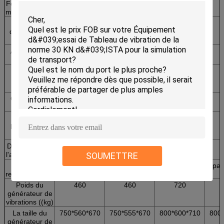
Force de sortie
300
300
600
maximale (kg.f)
Max.
25
38
25
déplacement
(mmp-p)
Accélération
100
100
100
maximale
Vélosité
200
120
180
maximale
((cm/s)
Charge utile
110
120
200
(kg)
Masse de
3
3
6
l'armure (en
kg)
Démétrage de
φ 150
φ 150
φ200
SOUMETTRE
l'armure ((mm)
Méthode de
Refroidissement par 
refroidissement
Poids du
460
460
720
générateur de
vibrations ((kg)
La taille du
750*560*670
750*555*670
800*600*710
800
générateur de