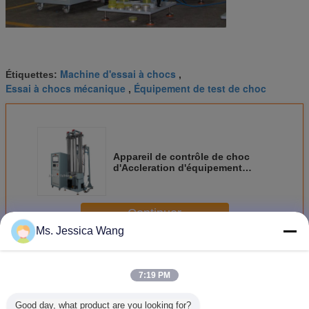
Machine d'essai à chocs
Étiquettes:
,
Essai à chocs mécanique
Équipement de test de choc
,
Appareil de contrôle de choc
d'Accleration d'équipement
d'essai à chocs 10000G haut
pour l'essai de Smartphone
Continuer
Ms. Jessica Wang
Système de test de choc
Plus
7:19 PM
Good day, what product are you looking for?