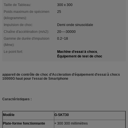
Taille de Tableau:
300 x 300
Poids maximum de spécimen
25
(kilogrammes):
Impulsion de choc:
Demi onde sinusoïdale
Chaîne d'accélération (m/s2):
20----30000
Gamme de durée d'impulsion
0.2~18
(Mme):
Machine d'essai à chocs
Le point fort:
,
Équipement de test de choc
appareil de contrôle de choc d'Accleration d'équipement d'essai à chocs
10000G haut pour l'essai de Smartphone
Caractéristiques :
Modèle
G-SKT30
Plate-forme fonctionnante
× 300 300 millimètres