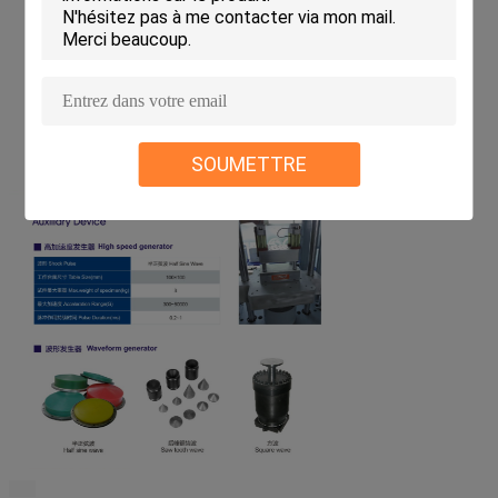
sont précises
L'utilisation du mécanisme gazeux liquide de frein de frottement de
frottement de frein de pression, aucune fonction secondaire d'impact
Équipé de la cuve de stockage de pression pour assurer la stabilité du
mécanisme de frein et pour assurer l'intégrité des essais
Acquisition à canal unique de mesure de données, mesure de données
d'accélération, stockage, impression de rapport, rappel de service de
données, gestion de bases de données et d'autres fonctions
SOUMETTRE