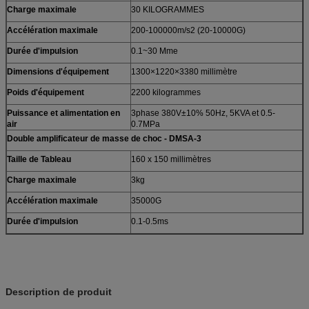
Charge maximale
30 KILOGRAMMES
Accélération maximale
200-100000m/s2 (20-10000G)
Durée d'impulsion
0.1~30 Mme
Dimensions d'équipement
1300×1220×3380 millimètre
Poids d'équipement
2200 kilogrammes
Puissance et alimentation en
3phase 380V±10% 50Hz, 5KVA et 0.5-
air
0.7MPa
Double amplificateur de masse de choc - DMSA-3
Taille de Tableau
160 x 150 millimètres
Charge maximale
3kg
Accélération maximale
35000G
Durée d'impulsion
0.1-0.5ms
Description de produit