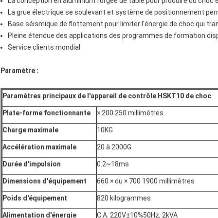
La conception en aluminium forgée de table pour produire du choc é
La grue électrique se soulevant et système de positionnement perm
Base séismique de flottement pour limiter l'énergie de choc qui tr
Pleine étendue des applications des programmes de formation dis
Service clients mondial
Paramètre :
Paramètres principaux de l'appareil de contrôle HSKT10 de choc
Plate-forme fonctionnante
× 200 250 millimètres
Charge maximale
10KG
Accélération maximale
20 à 2000G
Durée d'impulsion
0.2~18ms
Dimensions d'équipement
660 × du × 700 1900 millimètres
Poids d'équipement
820 kilogrammes
Alimentation d'énergie
C.A. 220V±10%50Hz, 2kVA