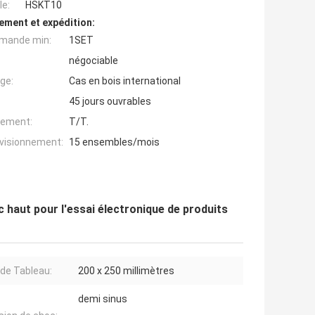
e:
HSKT10
ement et expédition:
mande min:
1SET
négociable
ge:
Cas en bois international
45 jours ouvrables
iement:
T/T.
ovisionnement:
15 ensembles/mois
 haut pour l'essai électronique de produits
 de Tableau:
200 x 250 millimètres
demi sinus