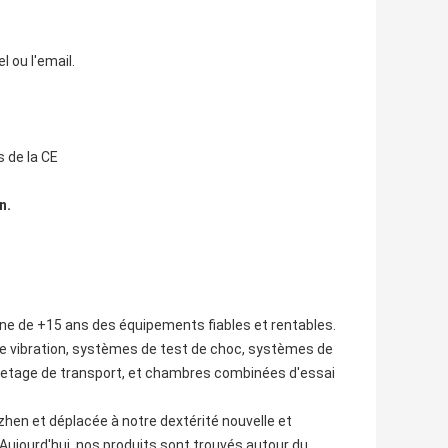
l ou l'email.
s de la CE
n.
hine de +15 ans des équipements fiables et rentables.
de vibration, systèmes de test de choc, systèmes de
quetage de transport, et chambres combinées d'essai
en et déplacée à notre dextérité nouvelle et
jourd'hui, nos produits sont trouvés autour du