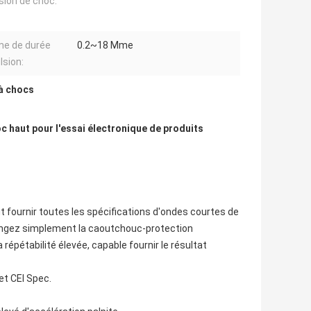
sion de choc:
e de durée
0.2~18 Mme
lsion:
à chocs
c haut pour l'essai électronique de produits
t fournir toutes les spécifications d'ondes courtes de
hangez simplement la caoutchouc-protection
répétabilité élevée, capable fournir le résultat
et CEI Spec.