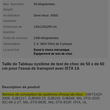
Max. Specimen
50 kilogrammes
Weight:
Accélération
Demi sinus : 600G
maximale:
Dimension de
130x120x260 cm
machine:
Poids de machine:
2300 kilogrammes
Alimentation:
C.A. 380V 50Hz de 3 phases
Essai à chocs mécanique
Le point fort:
,
Équipement de test de choc
Taille de Tableau système de test de choc de 50 x de 60
cm pour l'essai de transport avec ISTA 1A
Description de produit
Normes de conception de systèmes d'essai de choc :
GB/T2423-
2008, GJB1217, GJB360.23, GJB150, GJB548, MIL-STD-202F,
IEC-68-2-27, MIL-STD-883E, MIL-STD-810F, ISTA, UL