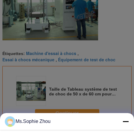
Machine d'essai à chocs
Étiquettes:
,
Essai à chocs mécanique
Équipement de test de choc
,
Taille de Tableau système de test
de choc de 50 x de 60 cm pour
l'essai de transport avec ISTA 1A
Continuer
Ms.Sophie Zhou
Système de test de choc
Plus