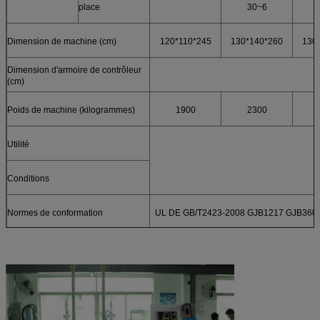
place
30~6
Dimension de machine (cm)
120*110*245
130*140*260
130
Dimension d'armoire de contrôleur
(cm)
Poids de machine (kilogrammes)
1900
2300
Utilité
Conditions
Normes de conformation
UL DE GB/T2423-2008 GJB1217 GJB360.2