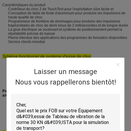
Caractéristiques du produit
Contrôleur du choc 2 de TouchTest pour l'exploitation sûre facile et
Conception de table de fonte d'aluminium pour produire les impulsions de
haute qualité de choc
Programmeur de frontière de dommages pour produire des impulsions
trapézoïdales de choc de demi sinus de 2 millisecondes et de longue durée
La grue électrique se soulevant et système de positionnement permet la
répétabilité précise de baisse
Pleine étendue des applications des programmes de formation disponibles
Service clients mondial
Schéma fonctionnel
de système d'essai de choc
Laisser un message
Nous vous rappellerons bientôt!