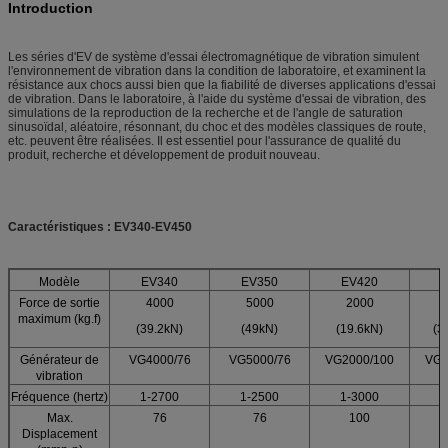
Introduction
Les séries d'EV de système d'essai électromagnétique de vibration simulent
l'environnement de vibration dans la condition de laboratoire, et examinent la
résistance aux chocs aussi bien que la fiabilité de diverses applications d'essai
de vibration. Dans le laboratoire, à l'aide du système d'essai de vibration, des
simulations de la reproduction de la recherche et de l'angle de saturation
sinusoïdal, aléatoire, résonnant, du choc et des modèles classiques de route,
etc. peuvent être réalisées. Il est essentiel pour l'assurance de qualité du
produit, recherche et développement de produit nouveau.
Caractéristiques : EV340-EV450
Modèle
EV340
EV350
EV420
Force de sortie
4000
5000
2000
maximum (kg.f)
(39.2kN)
(49kN)
(19.6kN)
(3
Générateur de
VG4000/76
VG5000/76
VG2000/100
VG3
vibration
Fréquence (hertz)
1-2700
1-2500
1-3000
1
Max.
76
76
100
Displacement