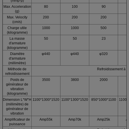
(mmp-p)
Max. Acceleration
80
100
90
(g)
Max. Velocity
200
200
200
(cm/s)
Charge utile
1000
1000
500
(kilogramme)
La masse
50
50
23
d'armature
(kilogramme)
Diamètre
φ440
φ440
φ320
d'armature
(millimètre)
Méthode de
Refroidissement à ai
refroidissement
Poids de
3500
3800
2000
générateur de
vibration
(kilogramme)
Dimension L*W*H
1100*1300*1520
1100*1300*1520
850*1000*1100
1100*
(millimètre) de
générateur de
vibration
Amplificateur de
Amp55k
Amp70k
Amp25k
A
puissance