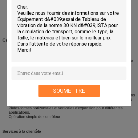
Ensemble électronique, essai de matériel informatique
L'avionique et essai militaire de matériel
Essai composant satellite
Essai de produit et de paquet
Screenin général d'effort
Caractéristiques
Système de la suspension rocailleux et mouvement linéaire guidant,
capacité de chargement forte, bonne guidant des fonctions, de forte
stabilité.
Airbag central de charge avec la rigidité statique élevée et la basse rigidité
dynamique, capacité de chargement forte, représentation parfaite sur la
variation d'amplitude.
Courant de pointe de commutation, de sigma 3, de puissance faible
consommation et de minimum distorsion harmonique de puissance de
classe du rendement élevé D.
Auto-diagnostic rapide avec le contact de sécurité, fiabilité élevée de
SOUMETTRE
sécurité.
Dispositif d'isolement de choc d'airbag pour la plate-forme de vibration sans
besoin de supplémentaire. base, reproduction parfaite de vague vibratoire
et réduction de la transmittance de vibration.
Plates-formes horizontales et verticales d'expansion pour différentes
applications.
Opération simple de contrôleur.
Services à la clientèle