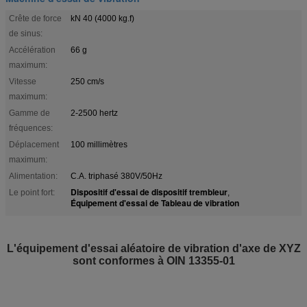
Crête de force
kN 40 (4000 kg.f)
de sinus:
Accélération
66 g
maximum:
Vitesse
250 cm/s
maximum:
Gamme de
2-2500 hertz
fréquences:
Déplacement
100 millimètres
maximum:
Alimentation:
C.A. triphasé 380V/50Hz
Dispositif d'essai de dispositif trembleur
Le point fort:
,
Équipement d'essai de Tableau de vibration
L'équipement d'essai aléatoire de vibration d'axe de XYZ
sont conformes à OIN 13355-01