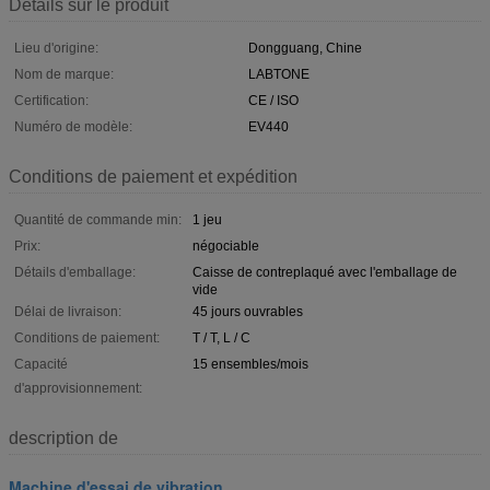
Détails sur le produit
Lieu d'origine:
Dongguang, Chine
Nom de marque:
LABTONE
Certification:
CE / ISO
Numéro de modèle:
EV440
Conditions de paiement et expédition
Quantité de commande min:
1 jeu
Prix:
négociable
Détails d'emballage:
Caisse de contreplaqué avec l'emballage de
vide
Délai de livraison:
45 jours ouvrables
Conditions de paiement:
T / T, L / C
Capacité
15 ensembles/mois
d'approvisionnement:
description de
Machine d'essai de vibration