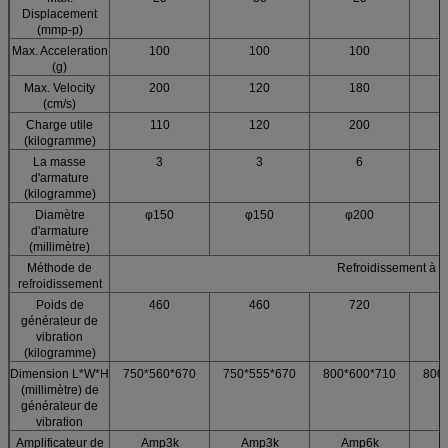
Displacement
(mmp-p)
Max. Acceleration
100
100
100
(g)
Max. Velocity
200
120
180
(cm/s)
Charge utile
110
120
200
(kilogramme)
La masse
3
3
6
d'armature
(kilogramme)
Diamètre
φ150
φ150
φ200
d'armature
(millimètre)
Méthode de
Refroidissement à ai
refroidissement
Poids de
460
460
720
générateur de
vibration
(kilogramme)
Dimension L*W*H
750*560*670
750*555*670
800*600*710
800
(millimètre) de
générateur de
vibration
Amplificateur de
Amp3k
Amp3k
Amp6k