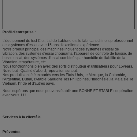
Profil d'entreprise :
L'équipement de test Cie., Ltd de Labtone est le fabricant chinois professionnel
des systèmes d'essai avec 15 ans d'excellente expérience
.
Notre produit principal des
machines
incluent
des systèmes d'essai
de
vibration
,
des systèmes d'essai choquants
,
l'appareil de contrôle
de
baisse
,
de
bosse essai
,
des systèmes d'essai combinés par humidité de fiabilité de
la
Vibration-
température
, etc.
Nous fonctionnons bien avec des sorts distributeur et utilisateurs pour 15years.
Notre but : Qualité d'abord, réputation surtout.
Nos produits ont été exportés vers les Etats-Unis, le Mexique, la Colombie,
l'Argentine, Dubaï, l'Arabie Saoudite, les Philippines, l'Indonésie, la Malaisie, le
Vietnam, l'Inde et d'autres pays.
Nous espérons que nous pouvons établir une BONNE ET STABLE coopération
avec vous. ! ! !
Services à la clientèle
Préventes :