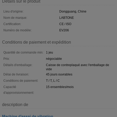
Détails sur le produit
Lieu d'origine:
Dongguang, Chine
Nom de marque:
LABTONE
Certification:
CE / ISO
Numéro de modèle:
EV206
Conditions de paiement et expédition
Quantité de commande min:
1 jeu
Prix:
négociable
Détails d'emballage:
Caisse de contreplaqué avec l'emballage de
vide
Délai de livraison:
45 jours ouvrables
Conditions de paiement:
T / T, L / C
Capacité
15 ensembles/mois
d'approvisionnement:
description de
Machine d'essai de vibration