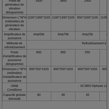
Poids de
3500
3800
2000
générateur de
vibration
(kilogramme)
Dimension L*W*H
1100*1300*1520
1100*1300*1520
850*1000*1100
1100*
(millimètre) de
générateur de
vibration
Amplificateur de
Amp55k
Amp70k
Amp25k
A
puissance
Méthode de
Refroidissement à ai
refroidissement
Poids
800
900
550
d'amplificateur de
puissance
(kilogramme)
Dimension L*W*H
800*550*1920
800*550*1920
800*550*1920
800*
(millimètre)
d'amplificateur de
puissance
Utilité
AC380V triphasé ±1
Conditions
Capacité globale
80
90
45
(kilowatt)