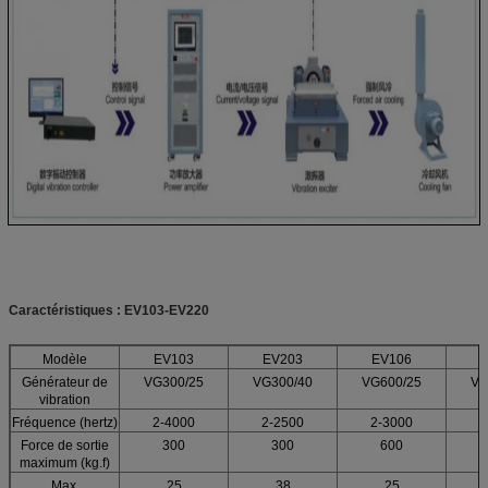
Caractéristiques :
EV103-EV220
Modèle
EV103
EV203
EV106
Générateur de
VG300/25
VG300/40
VG600/25
VG
vibration
Fréquence (hertz)
2-4000
2-2500
2-3000
2
Force de sortie
300
300
600
maximum (kg.f)
Max.
25
38
25