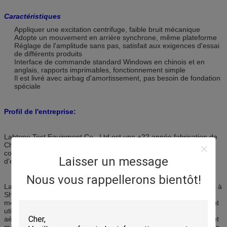
Caractéristiques
Appliquer une excitation centrifuge, faible bruit mécanique
Adopte un mouvement en arrière synchrone, même plateforme
Réglage de l'amplitude sans pas, satisfait aux exigences d'essai
de différents produits
Interface de commande standard Windows en chinois et en
anglais, rapports imprimables, fonctionnement simple
Il est livré avec airbag d'amortissement, pas besoin de fondation
spéciale
Profil de l'entreprise:
Labtone Test Equipment Co., Ltd est une +22 année fabrication de
Chine d'équipements fiables et rentables.Systèmes d'essais
contrepoids, Testeur de chute, simulateurs de transport
Laisser un message
d'emballages et chambres d'essai environnementales combinées.
Nous vous rappellerons bientôt!
Labtone a commencé ses activités en 2002 dans une usine située à
Shenzhen et a déménagé dans notre nouvelle usine de 6000
mètres carrés à Dongguan, Guangdong en 2015.Nos produits sont
utilisés dans le monde entier dans l'électronique., automobile,
aérospatiale, télécommunications, optoélectronique, instruments et
machines industrielles.Notre expérience et notre engagement dans