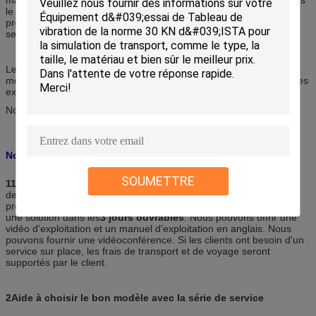
le développement de nouveaux produits ont permis de créer des
produits faciles à utiliser., précis et conçus pour des décennies de
service.
Les produits Labtone bénéficient d'une garantie d'un an (12
mois).les manuels et les guides ainsi que le personnel qualifié et les
experts pour résoudre vos problèmes.
Nous vous invitons à visiter notre usine.
Nos services
SOUMETTRE
112 mois de garantie
,
entretien à vie
Si des problèmes de qualité
de notre part se produisent au cours de cette période, nous vous
promettons de vous répondre dans un délai
48
heures et de fournir
une solution dans les
3 jours ouvrables
. Nous pouvons offrir une
vidéo d'exploitation et un manuel d'exploitation en anglais. Nous
pouvons fournir une vidéoconférence. Si les clients ont besoin d'un
service sur place, les frais de transport et de voyage seront
supportés par le client.
2Aide à choisir le bon modèle avec la série de service