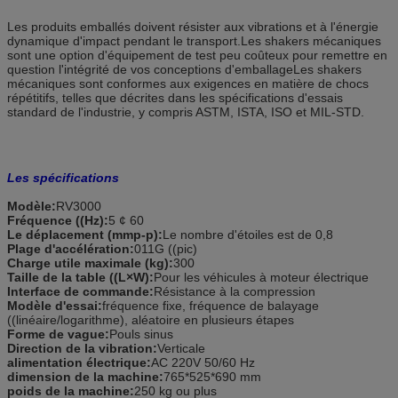
Les produits emballés doivent résister aux vibrations et à l'énergie
dynamique d'impact pendant le transport.Les shakers mécaniques
sont une option d'équipement de test peu coûteux pour remettre en
question l'intégrité de vos conceptions d'emballageLes shakers
mécaniques sont conformes aux exigences en matière de chocs
répétitifs, telles que décrites dans les spécifications d'essais
standard de l'industrie, y compris ASTM, ISTA, ISO et MIL-STD.
Les spécifications
Modèle:
RV3000
Fréquence ((Hz):
5 ¢ 60
Le déplacement (mmp-p):
Le nombre d'étoiles est de 0,8
Plage d'accélération:
011G ((pic)
Charge utile maximale (kg):
300
Taille de la table ((L×W):
Pour les véhicules à moteur électrique
Interface de commande:
Résistance à la compression
Modèle d'essai:
fréquence fixe, fréquence de balayage
((linéaire/logarithme), aléatoire en plusieurs étapes
Forme de vague:
Pouls sinus
Direction de la vibration:
Verticale
alimentation électrique:
AC 220V 50/60 Hz
dimension de la machine:
765*525*690 mm
poids de la machine:
250 kg ou plus