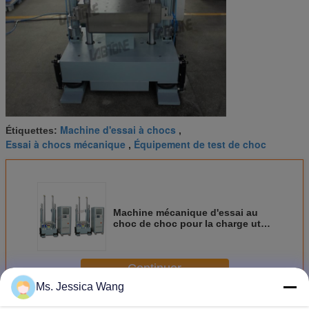
Machine d'essai à chocs
Étiquettes:
,
Essai à chocs mécanique
Équipement de test de choc
,
Machine mécanique d'essai au
choc de choc pour la charge utile
50kg avec le CEI -68-2-27
Continuer
Ms. Jessica Wang
Système de test de choc
Plus