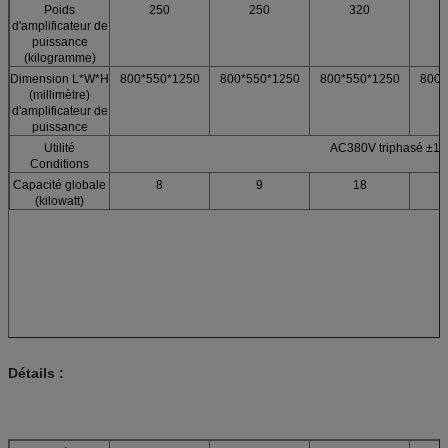
Poids
250
250
320
d'amplificateur de
puissance
(kilogramme)
Dimension L*W*H
800*550*1250
800*550*1250
800*550*1250
800*
(millimètre)
d'amplificateur de
puissance
Utilité
AC380V triphasé ±1
Conditions
Capacité globale
8
9
18
(kilowatt)
Détails :