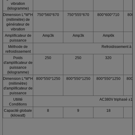
vibration
(kilogramme)
Dimension L*W*H
750*560*670
750*555*670
800*600*710
800
(millimètre) de
générateur de
vibration
Amplificateur de
Amp3k
Amp3k
Amp6k
puissance
Méthode de
Refroidissement à ai
refroidissement
Poids
250
250
320
d'amplificateur de
puissance
(kilogramme)
Dimension L*W*H
800*550*1250
800*550*1250
800*550*1250
800*
(millimètre)
d'amplificateur de
puissance
Utilité
AC380V triphasé ±1
Conditions
Capacité globale
8
9
18
(kilowatt)