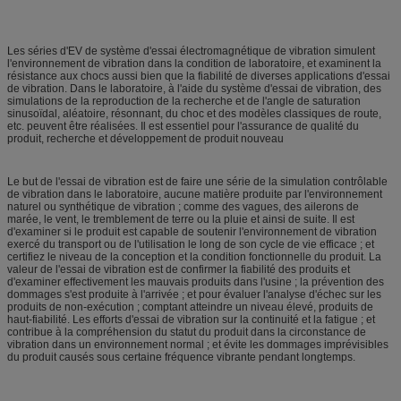
Les séries d'EV de système d'essai électromagnétique de vibration simulent
l'environnement de vibration dans la condition de laboratoire, et examinent la
résistance aux chocs aussi bien que la fiabilité de diverses applications d'essai
de vibration. Dans le laboratoire, à l'aide du système d'essai de vibration, des
simulations de la reproduction de la recherche et de l'angle de saturation
sinusoïdal, aléatoire, résonnant, du choc et des modèles classiques de route,
etc. peuvent être réalisées. Il est essentiel pour l'assurance de qualité du
produit, recherche et développement de produit nouveau
Le but de l'essai de vibration est de faire une série de la simulation contrôlable
de vibration dans le laboratoire, aucune matière produite par l'environnement
naturel ou synthétique de vibration ; comme des vagues, des ailerons de
marée, le vent, le tremblement de terre ou la pluie et ainsi de suite. Il est
d'examiner si le produit est capable de soutenir l'environnement de vibration
exercé du transport ou de l'utilisation le long de son cycle de vie efficace ; et
certifiez le niveau de la conception et la condition fonctionnelle du produit. La
valeur de l'essai de vibration est de confirmer la fiabilité des produits et
d'examiner effectivement les mauvais produits dans l'usine ; la prévention des
dommages s'est produite à l'arrivée ; et pour évaluer l'analyse d'échec sur les
produits de non-exécution ; comptant atteindre un niveau élevé, produits de
haut-fiabilité. Les efforts d'essai de vibration sur la continuité et la fatigue ; et
contribue à la compréhension du statut du produit dans la circonstance de
vibration dans un environnement normal ; et évite les dommages imprévisibles
du produit causés sous certaine fréquence vibrante pendant longtemps.