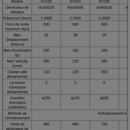
Modèle
EV103
EV203
EV106
Générateur de
VG300/25
VG300/40
VG600/25
VG
vibration
Fréquence (hertz)
2-4000
2-2500
2-3000
2
Force de sortie
300
300
600
maximum (kg.f)
Max.
25
38
25
Displacement
(mmp-p)
Max. Acceleration
100
100
100
(g)
Max. Velocity
200
120
180
(cm/s)
Charge utile
110
120
200
(kilogramme)
La masse
3
3
6
d'armature
(kilogramme)
Diamètre
φ150
φ150
φ200
d'armature
(millimètre)
Méthode de
Refroidissement à ai
refroidissement
Poids de
460
460
720
générateur de