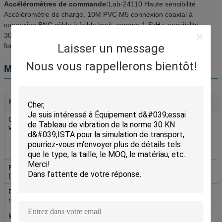
Accéléromètres de commande:
Lab-24110 Haute sensibilité
Accéléromètre de charge, 10M PVC M5 connexion coaxial à
connexion BNC câble à faible bruit, gamme 1-5kHz, sensibilité
30pC/g, connecteur latéral M5, isolation au sol,Température de
fonctionnement de -40°C à 160°C.
Laisser un message
Nous vous rappellerons bientôt!
Modèles de système supplémentaires
Modèle
ÉV203
ÉV207
ÉV210
Générateur de
VG300/40
VG300/50
VG1000/50
vibrations
Pour les
véhicules à
moteur
électrique
Fréquence
2 à 4 500
2 à 3 000
2 à 3 000
((Hz)
Force de sortie
300
700
1000
maximale (kg.f)
Max.
38
50
50