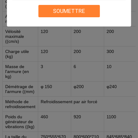
déplacement
(mm p-p)
SOUMETTRE
Accélération
100
100
100
maximale
Vélosité
120
200
200
maximale
((cm/s)
Charge utile
120
200
300
(kg)
Masse de
3
6
10
l'armure (en
kg)
Démétrage de
φ 150
φ200
φ240
l'armure ((mm)
Méthode de
Refroidissement par air forcé
refroidissement
Poids du
460
920
1100
générateur de
vibrations ((kg)
La taille du
750*555*670
800*600*710
845*685*840