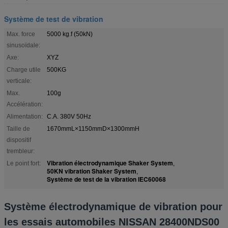
Système de test de vibration
Max. force
5000 kg.f (50kN)
sinusoïdale:
Axe:
XYZ
Charge utile
500KG
verticale:
Max.
100g
Accélération:
Alimentation:
C.A. 380V 50Hz
Taille de
1670mmL×1150mmD×1300mmH
dispositif
trembleur:
Vibration électrodynamique Shaker System
Le point fort:
,
50KN vibration Shaker System
,
Système de test de la vibration IEC60068
Système électrodynamique de vibration pour
les essais automobiles NISSAN 28400NDS00