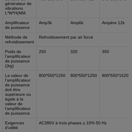
générateur de
vibrations
L*W*H(MM
Amplificateur
Amp3k
Amp6k
Ampère 12k
de puissance
Méthode de
Refroidissement par air forcé
refroidissement
Poids de
250
320
350
l'amplificateur
de puissance
((kg)
La valeur de
800*550*1250
800*550*1250
800*550*1520
l'amplificateur
de puissance
doit être
supérieure ou
égale à la
valeur de
l'amplificateur
de puissance.
Exigences
AC380V à trois phases ± 10% 50 Hz
d'utilité