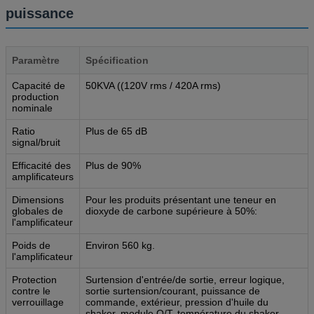
puissance
Paramètre
Spécification
Capacité de
50KVA ((120V rms / 420A rms)
production
nominale
Ratio
Plus de 65 dB
signal/bruit
Efficacité des
Plus de 90%
amplificateurs
Dimensions
Pour les produits présentant une teneur en
globales de
dioxyde de carbone supérieure à 50%:
l'amplificateur
Poids de
Environ 560 kg.
l'amplificateur
Protection
Surtension d'entrée/de sortie, erreur logique,
contre le
sortie surtension/courant, puissance de
verrouillage
commande, extérieur, pression d'huile du
shaker, module O/T, température du shaker,