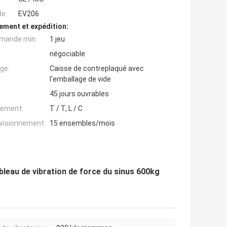
e:
EV206
ement et expédition:
mande min:
1 jeu
négociable
ge:
Caisse de contreplaqué avec
l'emballage de vide
45 jours ouvrables
iement:
T / T, L / C
ovisionnement:
15 ensembles/mois
bleau de vibration de force du sinus 600kg