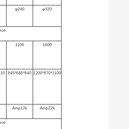
φ240
φ320
rcé
1100
1600
710
845*685*840
1200*870*1100
Amp12k
Amp22k
rcé