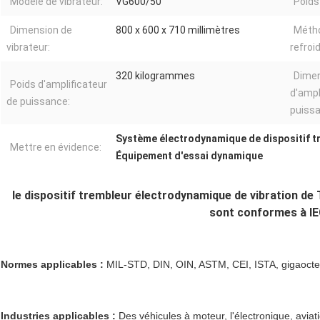
Modèle de vibrateur:
VG600/50
Poids
Dimension de
800 x 600 x 710 millimètres
Méth
vibrateur:
refroi
320 kilogrammes
Dime
Poids d'amplificateur
d'ampl
de puissance:
puissa
Système électrodynamique de dispositif tr
Mettre en évidence:
Équipement d'essai dynamique
le dispositif trembleur électrodynamique de vibration de 
sont conformes à I
Normes applicables :
MIL-STD, DIN, OIN, ASTM, CEI, ISTA, gigaoctet,
Industries applicables :
Des véhicules à moteur, l'électronique, aviati