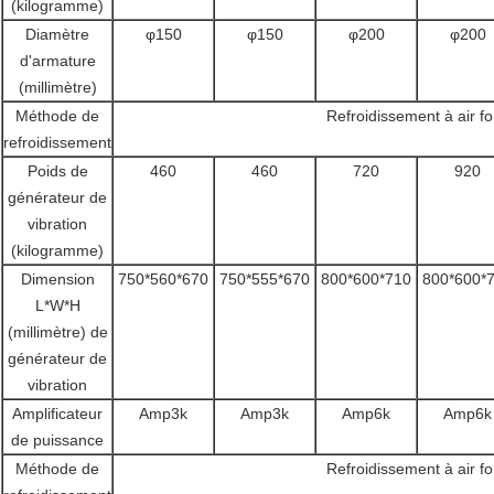
(kilogramme)
Diamètre
φ150
φ150
φ200
φ200
d'armature
(millimètre)
Méthode de
Refroidissement à air fo
refroidissement
Poids de
460
460
720
920
générateur de
vibration
(kilogramme)
Dimension
750*560*670
750*555*670
800*600*710
800*600*
L*W*H
(millimètre) de
générateur de
vibration
Amplificateur
Amp3k
Amp3k
Amp6k
Amp6k
de puissance
Méthode de
Refroidissement à air fo