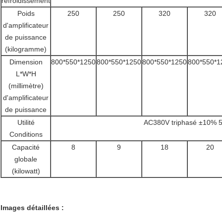
refroidissement
Poids
250
250
320
320
d'amplificateur
de puissance
(kilogramme)
Dimension
800*550*1250
800*550*1250
800*550*1250
800*550*1
L*W*H
(millimètre)
d'amplificateur
de puissance
Utilité
AC380V triphasé ±10% 
Conditions
Capacité
8
9
18
20
globale
(kilowatt)
Images détaillées :