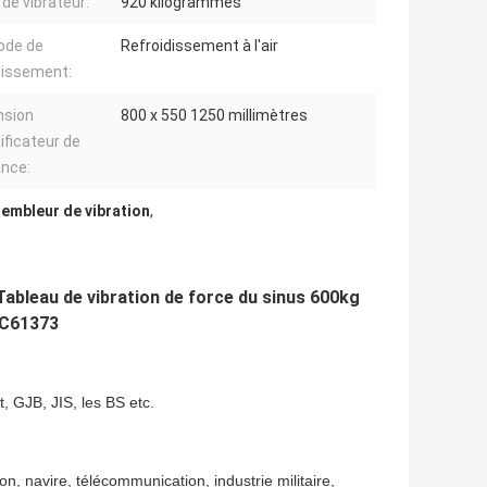
 de vibrateur:
920 kilogrammes
ode de
Refroidissement à l'air
dissement:
nsion
800 x 550 1250 millimètres
ificateur de
nce:
embleur de vibration
,
Tableau de vibration de force du sinus 600kg
EC61373
 GJB, JIS, les BS etc.
on, navire, télécommunication, industrie militaire,