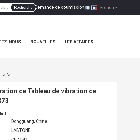
Demande de soumission
|
French
Recherche
TEZ-NOUS
NOUVELLES
LES AFFAIRES
C61373
ration de Tableau de vibration de
373
uit:
Dongguang, Chine
LABTONE
CE / ISO