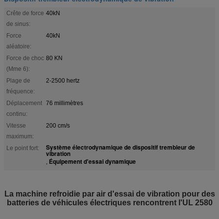
Crête de force
40kN
de sinus:
Force
40kN
aléatoire:
Force de choc
80 KN
(Mme 6):
Plage de
2-2500 hertz
fréquence:
Déplacement
76 millimètres
continu:
Vitesse
200 cm/s
maximum:
Système électrodynamique de dispositif trembleur de
Le point fort:
vibration
Équipement d'essai dynamique
,
La machine refroidie par air d'essai de vibration pour des
batteries de véhicules électriques rencontrent l'UL 2580