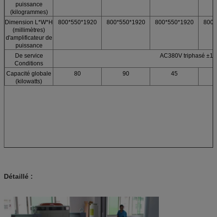
puissance
(kilogrammes)
Dimension L*W*H
800*550*1920
800*550*1920
800*550*1920
800*
(millimètres)
d'amplificateur de
puissance
De service
AC380V triphasé ±1
Conditions
Capacité globale
80
90
45
(kilowatts)
Détaillé :