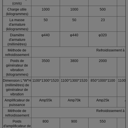
(cm/s)
Charge utile
1000
1000
500
(kilogrammes)
La masse
50
50
23
d'armature
(kilogrammes)
Diamètre
φ440
φ440
φ320
d'armature
(millimètres)
Méthode de
Refroidissement à ai
refroidissement
Poids de
3500
3800
2000
générateur de
vibration
(kilogrammes)
Dimension L*W*H
1100*1300*1520
1100*1300*1520
850*1000*1100
1100*
(millimètres) de
générateur de
vibration
Amplificateur de
Amp55k
Amp70k
Amp25k
A
puissance
Méthode de
Refroidissement à ai
refroidissement
Poids
800
900
550
d'amplificateur de