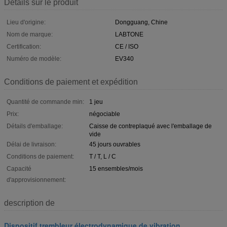
Détails sur le produit
Lieu d'origine:
Dongguang, Chine
Nom de marque:
LABTONE
Certification:
CE / ISO
Numéro de modèle:
EV340
Conditions de paiement et expédition
Quantité de commande min:
1 jeu
Prix:
négociable
Détails d'emballage:
Caisse de contreplaqué avec l'emballage de
vide
Délai de livraison:
45 jours ouvrables
Conditions de paiement:
T / T, L / C
Capacité
15 ensembles/mois
d'approvisionnement:
description de
Dispositif trembleur électrodynamique de vibration