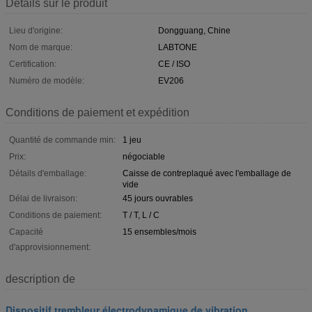
Détails sur le produit
Lieu d'origine:
Dongguang, Chine
Nom de marque:
LABTONE
Certification:
CE / ISO
Numéro de modèle:
EV206
Conditions de paiement et expédition
Quantité de commande min:
1 jeu
Prix:
négociable
Détails d'emballage:
Caisse de contreplaqué avec l'emballage de
vide
Délai de livraison:
45 jours ouvrables
Conditions de paiement:
T / T, L / C
Capacité
15 ensembles/mois
d'approvisionnement:
description de
Dispositif trembleur électrodynamique de vibration