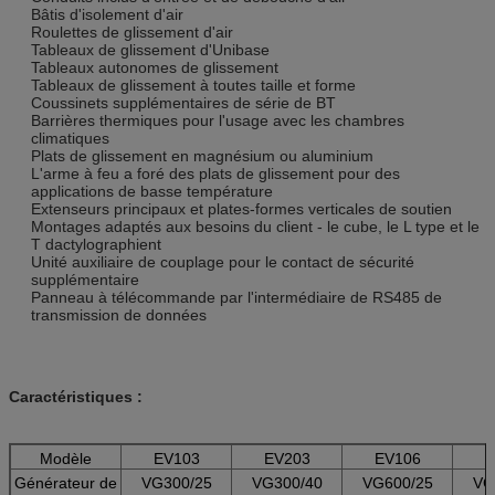
Bâtis d'isolement d'air
Roulettes de glissement d'air
Tableaux de glissement d'Unibase
Tableaux autonomes de glissement
Tableaux de glissement à toutes taille et forme
Coussinets supplémentaires de série de BT
Barrières thermiques pour l'usage avec les chambres
climatiques
Plats de glissement en magnésium ou aluminium
L'arme à feu a foré des plats de glissement pour des
applications de basse température
Extenseurs principaux et plates-formes verticales de soutien
Montages adaptés aux besoins du client - le cube, le L type et le
T dactylographient
Unité auxiliaire de couplage pour le contact de sécurité
supplémentaire
Panneau à télécommande par l'intermédiaire de RS485 de
transmission de données
Caractéristiques :
Modèle
EV103
EV203
EV106
E
Générateur de
VG300/25
VG300/40
VG600/25
VG