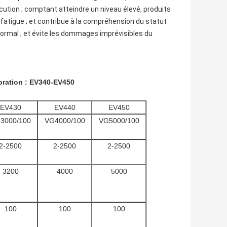
xécution ; comptant atteindre un niveau élevé, produits
la fatigue ; et contribue à la compréhension du statut
ormal ; et évite les dommages imprévisibles du
.
ibration : EV340-EV450
EV430
EV440
EV450
3000/100
VG4000/100
VG5000/100
2-2500
2-2500
2-2500
3200
4000
5000
100
100
100