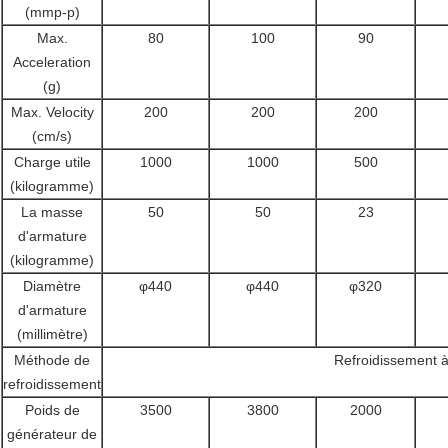
(mmp-p)
Max.
80
100
90
Acceleration
(g)
Max. Velocity
200
200
200
(cm/s)
Charge utile
1000
1000
500
(kilogramme)
La masse
50
50
23
d'armature
(kilogramme)
Diamètre
φ440
φ440
φ320
d'armature
(millimètre)
Méthode de
Refroidissement à 
refroidissement
Poids de
3500
3800
2000
générateur de