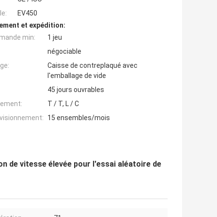
e:
EV450
ement et expédition:
mande min:
1 jeu
négociable
ge:
Caisse de contreplaqué avec
l'emballage de vide
45 jours ouvrables
iement:
T / T, L / C
ovisionnement:
15 ensembles/mois
n de vitesse élevée pour l'essai aléatoire de