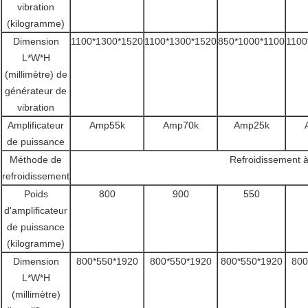
vibration
(kilogramme)
Dimension
1100*1300*1520
1100*1300*1520
850*1000*1100
1100
L*W*H
(millimètre) de
générateur de
vibration
Amplificateur
Amp55k
Amp70k
Amp25k
de puissance
Méthode de
Refroidissement à 
refroidissement
Poids
800
900
550
d'amplificateur
de puissance
(kilogramme)
Dimension
800*550*1920
800*550*1920
800*550*1920
800
L*W*H
(millimètre)