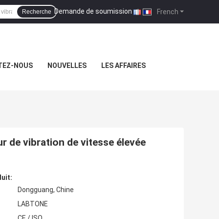
Demande de soumission
|
French
Recherche
TEZ-NOUS
NOUVELLES
LES AFFAIRES
r de vibration de vitesse élevée
uit:
Dongguang, Chine
LABTONE
CE / ISO