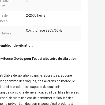
ération
71
mum:
e de
2-2500 hertz
ences:
C.A. triphasé 380V/50Hz
ntation:
embleur de vibration
,
vitesse élevée pour l'essai aléatoire de vibration
ontrôlable de vibration dans le laboratoire, aucune
tion ; comme des vagues, des ailerons de marée, le
miner si le produit est capable de soutenir
ng de son cycle de vie efficace ; et certifiez le niveau
essai de vibration est de confirmer la fiabilité des
ne ; la prévention des dommages s'est produite à