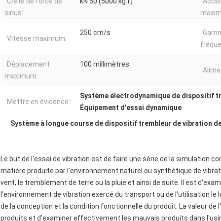
Crête de force de
kN 50 (5000 kg.f)
Accél
sinus:
maxi
250 cm/s
Gamm
Vitesse maximum:
fréqu
Déplacement
100 millimètres
Alime
maximum:
Système électrodynamique de dispositif tr
Mettre en évidence:
Équipement d'essai dynamique
Système à longue course de dispositif trembleur de vibration de 
Le but de l'essai de vibration est de faire une série de la simulation c
matière produite par l'environnement naturel ou synthétique de vibra
vent, le tremblement de terre ou la pluie et ainsi de suite. Il est d'exa
l'environnement de vibration exercé du transport ou de l'utilisation le lo
de la conception et la condition fonctionnelle du produit. La valeur de l'
produits et d'examiner effectivement les mauvais produits dans l'usi