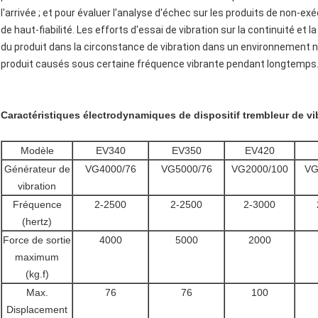
l'arrivée ; et pour évaluer l'analyse d'échec sur les produits de non-e
de haut-fiabilité. Les efforts d'essai de vibration sur la continuité et 
du produit dans la circonstance de vibration dans un environnement n
produit causés sous certaine fréquence vibrante pendant longtemps
Caractéristiques électrodynamiques de dispositif trembleur de v
Modèle
EV340
EV350
EV420
Générateur de
VG4000/76
VG5000/76
VG2000/100
VG
vibration
Fréquence
2-2500
2-2500
2-3000
(hertz)
Force de sortie
4000
5000
2000
maximum
(kg.f)
Max.
76
76
100
Displacement