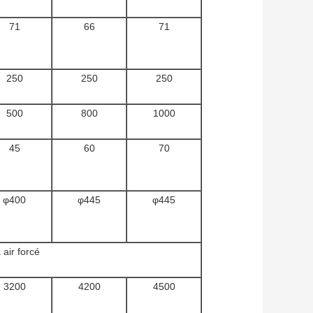
71
66
71
250
250
250
500
800
1000
45
60
70
φ400
φ445
φ445
air forcé
3200
4200
4500