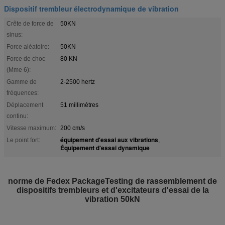
Dispositif trembleur électrodynamique de vibration
Crête de force de
50KN
sinus:
Force aléatoire:
50KN
Force de choc
80 KN
(Mme 6):
Gamme de
2-2500 hertz
fréquences:
Déplacement
51 millimètres
continu:
Vitesse maximum:
200 cm/s
équipement d'essai aux vibrations
Le point fort:
,
Équipement d'essai dynamique
norme de Fedex PackageTesting de rassemblement de
dispositifs trembleurs et d'excitateurs d'essai de la
vibration 50kN