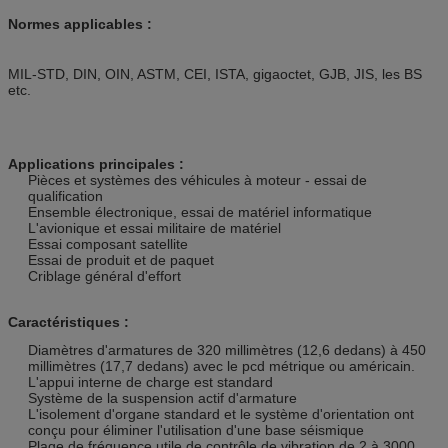
Normes applicables :
MIL-STD, DIN, OIN, ASTM, CEI, ISTA, gigaoctet, GJB, JIS, les BS
etc.
Applications principales :
Pièces et systèmes des véhicules à moteur - essai de
qualification
Ensemble électronique, essai de matériel informatique
L'avionique et essai militaire de matériel
Essai composant satellite
Essai de produit et de paquet
Criblage général d'effort
Caractéristiques :
Diamètres d'armatures de 320 millimètres (12,6 dedans) à 450
millimètres (17,7 dedans) avec le pcd métrique ou américain.
L'appui interne de charge est standard
Système de la suspension actif d'armature
L'isolement d'organe standard et le système d'orientation ont
conçu pour éliminer l'utilisation d'une base séismique
Plage de fréquence utile de contrôle de vibration de 2 à 3000