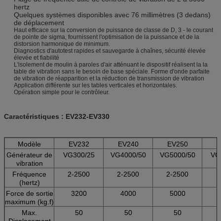
hertz
Quelques systèmes disponibles avec 76 millimètres (3 dedans)
de déplacement
Haut efficace sur la conversion de puissance de classe de D, 3 - le courant
de pointe de sigma, fournissent l'optimisation de la puissance et de la
distorsion harmonique de minimum.
Diagnostics d'autotest rapides et sauvegarde à chaînes, sécurité élevée
élevée et fiabilité
L'isolement de moulin à paroles d'air atténuant le dispositif réalisent la la
table de vibration sans le besoin de base spéciale. Forme d'onde parfaite
de vibration de réapparition et la réduction de transmission de vibration
Application différente sur les tables verticales et horizontales.
Opération simple pour le contrôleur.
Caractéristiques : EV232-EV330
Modèle
EV232
EV240
EV250
Générateur de
VG300/25
VG4000/50
VG5000/50
VG
vibration
Fréquence
2-2500
2-2500
2-2500
2
(hertz)
Force de sortie
3200
4000
5000
maximum (kg.f)
Max.
50
50
50
Displacement