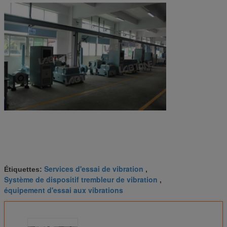
Services d'essai de vibration
Étiquettes:
,
Système de dispositif trembleur de vibration
,
équipement d'essai aux vibrations