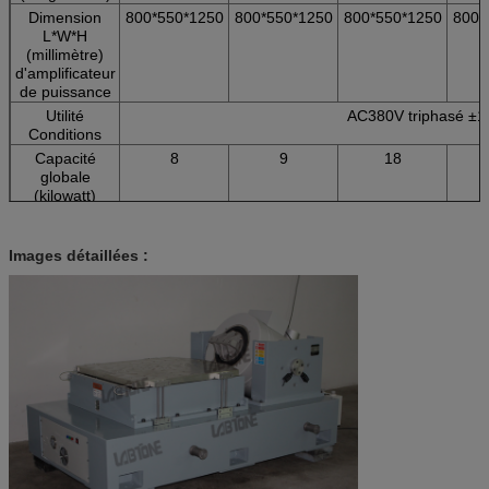
Dimension
800*550*1250
800*550*1250
800*550*1250
800*
L*W*H
(millimètre)
d'amplificateur
de puissance
Utilité
AC380V triphasé ±
Conditions
Capacité
8
9
18
globale
(kilowatt)
Images détaillées :