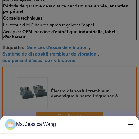
Période de garantie de
qualité pendant
une année, entretien
la
perpétuel
.
Conseils techniques
Le retour d'ici 2 heures après reçoivent l'appel.
Acceptez
OEM
,
service d'esthétique industrielle
,
label
d'acheteur
Services d'essai de vibration
Étiquettes:
,
Système de dispositif trembleur de vibration
,
équipement d'essai aux vibrations
Électro dispositif trembleur
dynamique à haute fréquence à
refroidissement par air avec le
Tableau horizontal vertical
Continuer
Ms. Jessica Wang
Système de test de vibration
Plus