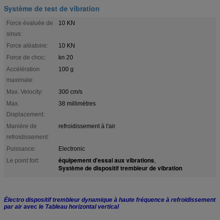
Système de test de vibration
Force évaluée de
10 KN
sinus:
Force aléatoire:
10 KN
Force de choc:
kn 20
Accélération
100 g
maximale:
Max. Velocity:
300 cm/s
Max.
38 millimètres
Displacement:
Manière de
refroidissement à l'air
refroidissement:
Puissance:
Electronic
équipement d'essai aux vibrations
Le point fort:
,
Système de dispositif trembleur de vibration
Électro dispositif trembleur dynamique à haute fréquence à refroidissement
par air avec le Tableau horizontal vertical